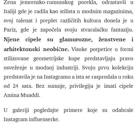
Žena jemrensko-rumunskog porekla, odrastavši u
Italiji gde je radila kao stilista u modnim magazinima,
svoj talenat i preplet različitih kultura donela je u
Pariz, gde je započela svoju stvaralačku fantaziju.
Njene cipele su glamurozne, ženstvene i
arhitektonski neobične.
Visoke potpetice u formi
stilizovane geometrijske kupe predstavljaju pravo
osveženje u modnoj industriji. Svoju prvu kolekciju
predstavila je na Instagramu a ista se rasprodala u roku
od 24 sata. Bez sumnje, privilegija je imati cipele
Amina Muaddi.
U galeriji pogledajte primere koje su odabrale
Instagram influenserke.