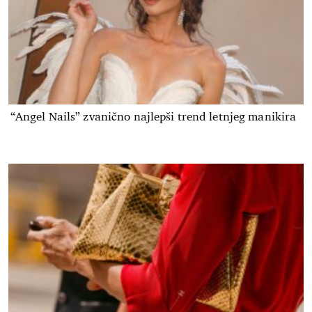
“Angel Nails” zvanično najlepši trend letnjeg manikira