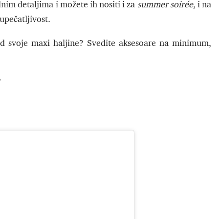
tilnim detaljima i možete ih nositi i za
summer
soirée
, i na
upečatljivost.
d svoje maxi haljine? Svedite aksesoare na minimum,