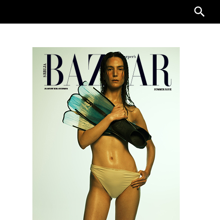
Searc
for: