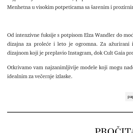
Menhetna u visokim potpeticama sa šarenim i prozirn
Od intenzivne fuksije s potpisom Elza Wandler do model
dizajna za proleće i leto je ogromna. Za ažurirani 
dizajnom koji je preplavio Instagram, dok Cult Gaia pre
Otkrivamo vam najzanimljivije modele koji mogu nadog
idealnim za večernje izlaske.
pa
PROČIT