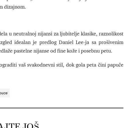
im dizajnom.
a u neutralnoj nijansi za ljubitelje klasike, raznolikost
izgled idealan je predlog Daniel Lee-ja sa prošivenim
dlaže pastelne nijanse od fine kože i posebnu petu.
raditi vaš svakodnevni stil, dok gola peta čini papuče
puce
AJTE JOŠ