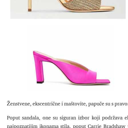
Ženstvene, ekscentrične i maštovite, papuče su s pravo
Poput sandala, one su siguran izbor koji podržava ek
najpoznatijim ikonama stila, poput Carrie Bradshaw 