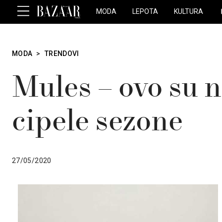
MODA
LEPOTA
KULTURA
MODA
>
TRENDOVI
Mules – ovo su n
cipele sezone
27/05/2020