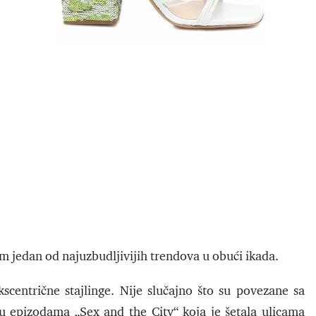
m jedan od najuzbudljivijih trendova u obući ikada.
scentrične stajlinge. Nije slučajno što su povezane sa
u epizodama „Sex and the City“ koja je šetala ulicama