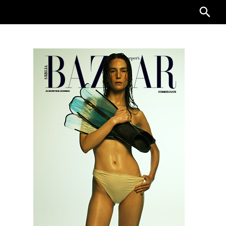
Searc
for: