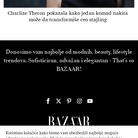
Charlize Theron pokazala kako jedan komad nakita
može da transformiše ceo stajling
Donosimo vam najbolje od modnih, beauty, lifestyle
trendova. Sofisticiran, odvažan i elegantan - That’s so
BAZAAR!
Koristimo kolačiće kako bismo vam obezbedili najbolje moguće