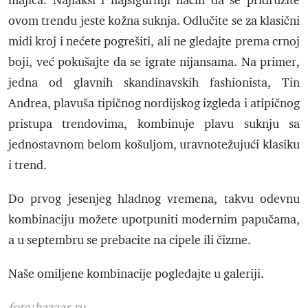
majica. Najlakši i najsigurniji način da se pridružite
ovom trendu jeste kožna suknja. Odlučite se za klasični
midi kroj i nećete pogrešiti, ali ne gledajte prema crnoj
boji, već pokušajte da se igrate nijansama. Na primer,
jedna od glavnih skandinavskih fashionista, Tin
Andrea, plavuša tipičnog nordijskog izgleda i atipičnog
pristupa trendovima, kombinuje plavu suknju sa
jednostavnom belom košuljom, uravnotežujući klasiku
i trend.
Do prvog jesenjeg hladnog vremena, takvu odevnu
kombinaciju možete upotpuniti modernim papučama,
a u septembru se prebacite na cipele ili čizme.
Naše omiljene kombinacije pogledajte u galeriji.
foto:bazaar.ru