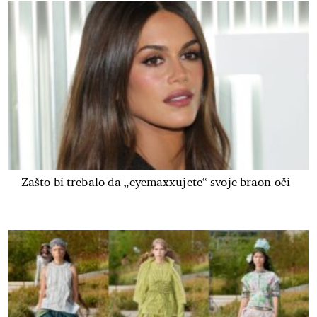
Zašto bi trebalo da „eyemaxxujete“ svoje braon oči