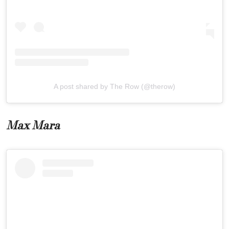
A post shared by The Row (@therow)
Max Mara