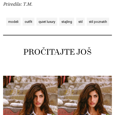
Priredila: T.M.
modeli
outfit
quiet luxury
stajling
stil
stil poznatih
PROČITAJTE JOŠ