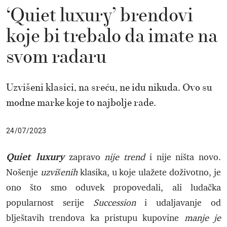
‘Quiet luxury’ brendovi
koje bi trebalo da imate na
svom radaru
Uzvišeni klasici, na sreću, ne idu nikuda. Ovo su
modne marke koje to najbolje rade.
24/07/2023
Quiet luxury
zapravo
nije trend
i nije ništa novo.
Nošenje
uzvišenih
klasika, u koje ulažete doživotno, je
ono što smo oduvek propovedali, ali ludačka
popularnost serije
Succession
i udaljavanje od
blještavih trendova ka pristupu kupovine
manje je