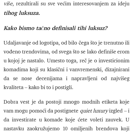
više
, rezultirali su sve većim interesovanjem za ideju
tihog luksuza.
Kako bismo tačno definisali tihi luksuz?
Udaljavanje od logotipa, od bilo čega što je trenutno ili
vođeno trendovima, od svega što se lako definiše erom
u kojoj je nastalo. Umesto toga, reč je o investicionim
komadima koji su klasični i vanvremenski, dizajnirani
da se nose decenijama i napravljeni od najvišeg
kvaliteta – kako bi to i postigli.
Dobra vest je da postoji mnogo modnih etiketa koje
vam mogu pomoći da postignete
quiet luxury
izgled – i
da investirate u komade koje ćete voleti zauvek. U
nastavku zaokružujemo 10 omiljenih brendova koji