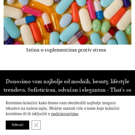
Istina o suplementima protiv stresa
Donosimo vam najbolje od modnih, beauty, lifestyle
trendova. Sofisticiran, odvažan i elegantan - That’s so
BAZAAR!
Koristimo kolačiće kako bismo vam obezbedili najbolje moguće
iskustvo na našem sajtu. Možete saznati više o tome koje kolačiće
koristimo ili ih isključiti u
podešavanjima
.
Close GDPR Cookie Banner
Prihvati