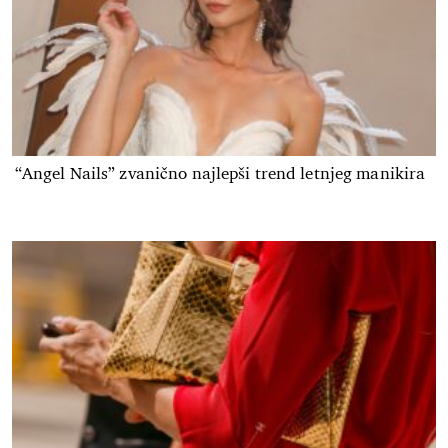
“Angel Nails” zvanično najlepši trend letnjeg manikira