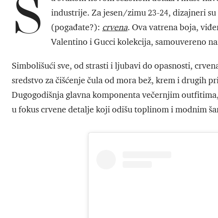
S
industrije. Za jesen/zimu 23-24, dizajneri su 
(pogađate?):
crvena
. Ova vatrena boja, viđ
Valentino i Gucci kolekcija, samouvereno na
Simbolišući sve, od strasti i ljubavi do opasnosti, crve
sredstvo za čišćenje čula od mora bež, krem i drugih 
Dugogodišnja glavna komponenta večernjim outfitima, c
u fokus crvene detalje koji odišu toplinom i modnim 