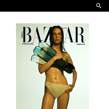
Searc
for: