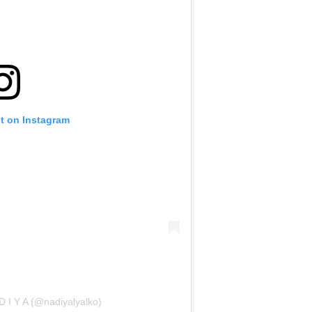
st on Instagram
D I Y A (@nadiyalyalko)