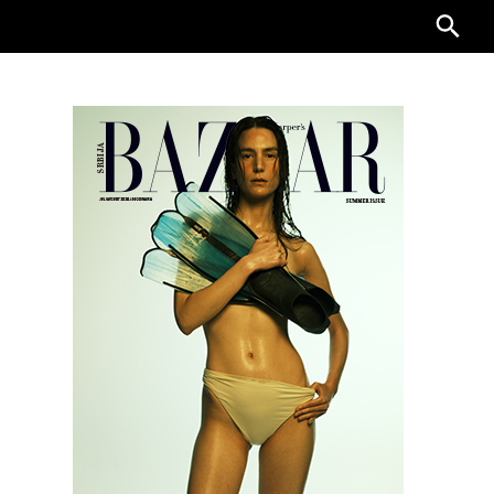
Searc
for: