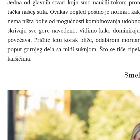
Jedna od glavnih stvari koju smo naučili tokom prot
tačka našeg stila. Ovakav pogled postao je norma i kako
nema ništa bolje od mogućnosti kombinovanja udobnost
skrivaju sve gore navedeno. Vidimo kako dominiraju 
povećava. Priđite letu korak bliže, odabirom morna
poput gornjeg dela sa midi suknjom. Što se tiče cipel
kaišićima.
Smel