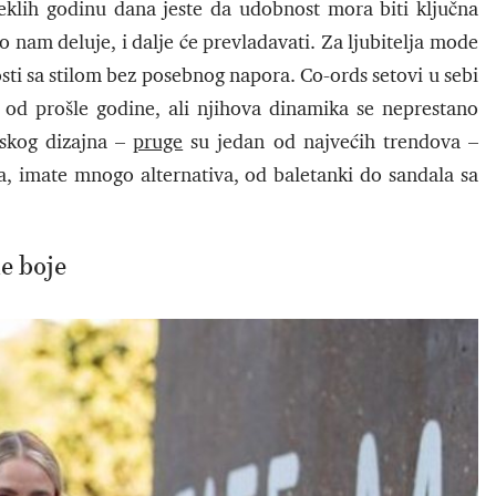
eklih godinu dana jeste da udobnost mora biti ključna
 nam deluje, i dalje će prevladavati. Za ljubitelja mode
i sa stilom bez posebnog napora. Co-ords setovi u sebi
od prošle godine, ali njihova dinamika se neprestano
rskog dizajna –
pruge
su jedan od najvećih trendova –
a, imate mnogo alternativa, od baletanki do sandala sa
e boje