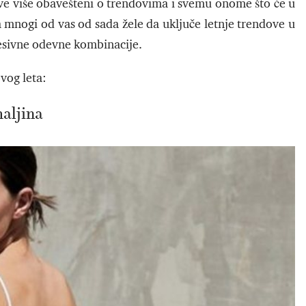
e više obavešteni o trendovima i svemu onome što će u
 mnogi od vas od sada žele da uključe letnje trendove u
resivne odevne kombinacije.
ovog leta:
haljina