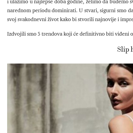
i ulazimo u najlepše doba godine, želimo da budemo sv
narednom periodu dominirati. U stvari, sigurni smo da
svoj svakodnevni život kako bi stvorili najnovije i imp
Izdvojili smo 5 trendova koji će definitivno biti viđeni 
Slip 