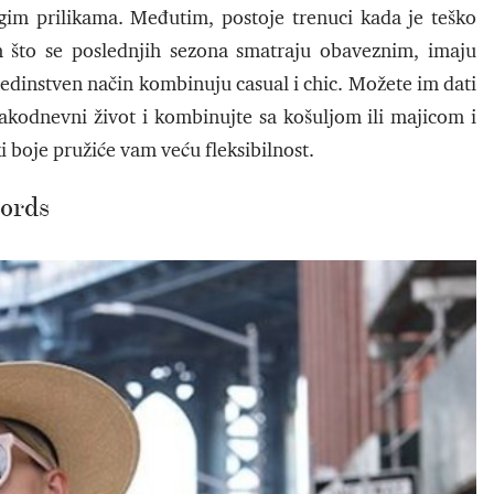
gim prilikama. Međutim, postoje trenuci kada je teško
im što se poslednjih sezona smatraju obaveznim, imaju
jedinstven način kombinuju casual i chic. Možete im dati
 svakodnevni život i kombinujte sa košuljom ili majicom i
 boje pružiće vam veću fleksibilnost.
ords