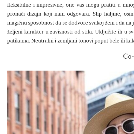
fleksibilne i impresivne, one vas mogu pratiti u mno
pronaći dizajn koji nam odgovara. Slip haljine, os
magičnu sposobnost da se dodvore svakoj ženi i da na 
željeni karakter u zavisnosti od stila. Uključite ih u
patikama. Neutralni i zemljani tonovi poput bele ili kaki
Co-