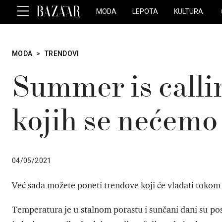
MODA
LEPOTA
KULTURA
MODA
>
TRENDOVI
Summer is calli
kojih se nećemo 
04/05/2021
Već sada možete poneti trendove koji će vladati tokom
Temperatura je u stalnom porastu i sunčani dani su pos