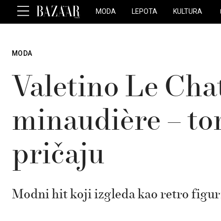
MODA
LEPOTA
KULTURA
MODA
Valetino Le Cha
minaudière – tor
pričaju
Modni hit koji izgleda kao retro figur