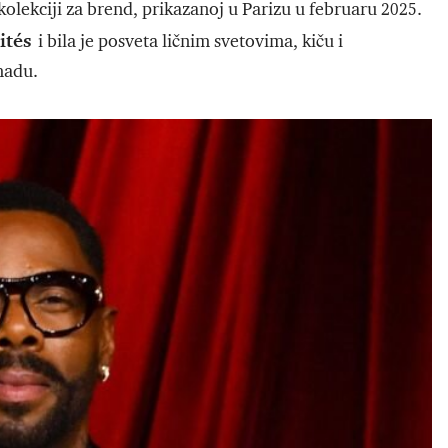
 kolekciji za brend, prikazanoj u Parizu u februaru 2025.
ités
i bila je posveta ličnim svetovima, kiču i
madu.