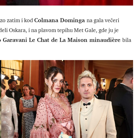
Colmana Dominga
rzo zatim i kod
na gala večeri
eli Oskara, i na plavom tepihu Met Gale, gde ju je
o Garavani Le Chat de La Maison minaudière
bila