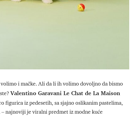
a volimo i mačke. Ali da li ih volimo dovoljno da bismo
Valentino Garavani Le Chat de La Maison
iste?
ro figurica iz pedesetih, sa sjajno oslikanim pastelima,
– najnoviji je viralni predmet iz modne kuće