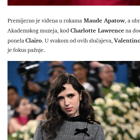
Maude Apatow
Premijerno je viđena u rukama
, a ub
Charlotte Lawrence
Akademskog muzeja, kod
na dod
Clairo
Valentin
ponela
. U svakom od ovih slučajeva,
je fokus pažnje.