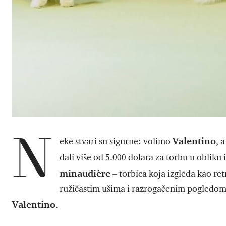
N
Valentino
eke stvari su sigurne: volimo
, 
dali više od 5.000 dolara za torbu u obliku 
minaudière
– torbica koja izgleda kao ret
ružičastim ušima i razrogačenim pogledom 
Valentino
.