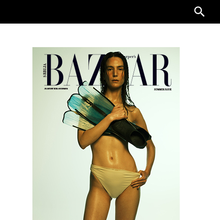
Searc
for: