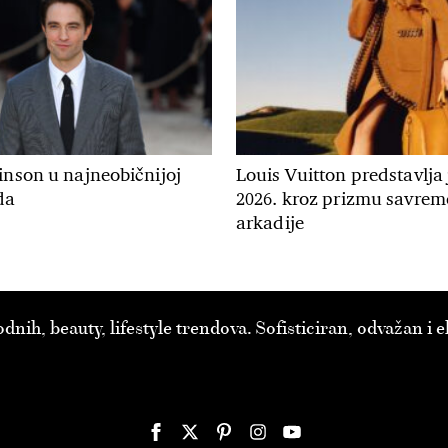
inson u najneobičnijoj
Louis Vuitton predstavlja
da
2026. kroz prizmu savre
arkadije
ih, beauty, lifestyle trendova. Sofisticiran, odvažan i