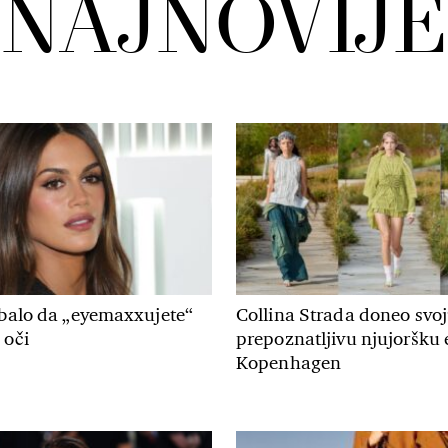
NAJNOVIJE
ebalo da „eyemaxxujete“
Collina Strada doneo svo
 oči
prepoznatljivu njujoršku 
Kopenhagen