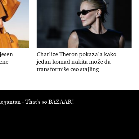
 jesen
Charlize Theron pokazala kako
mene
jedan komad nakita može da
transformiše ceo stajling
 elegantan - That’s so BAZAAR!