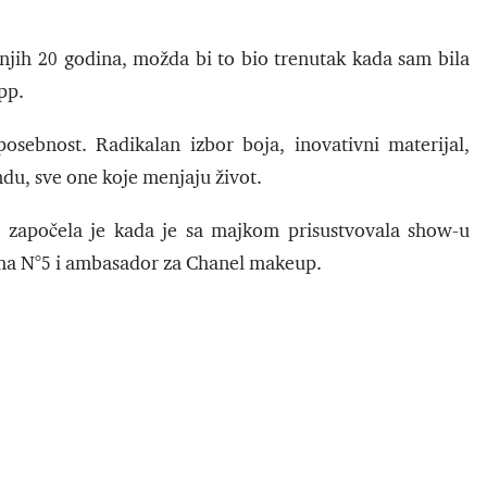
jih 20 godina, možda bi to bio trenutak kada sam bila
pp.
osebnost. Radikalan izbor boja, inovativni materijal,
ndu, sve one koje menjaju život.
m započela je kada je sa majkom prisustvovala show-u
fema N°5 i ambasador za Chanel makeup.