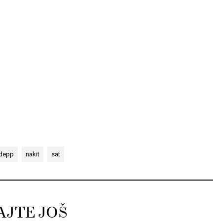
 depp
nakit
sat
AJTE JOŠ