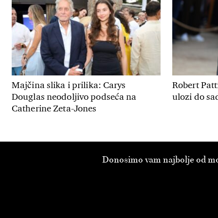
Majčina slika i prilika: Carys
Robert Patt
Douglas neodoljivo podseća na
ulozi do sa
Catherine Zeta-Jones
Donosimo vam najbolje od modn