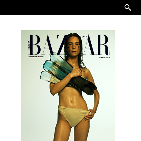
Searc
for: