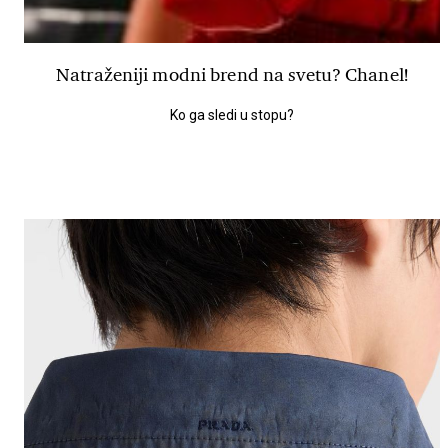
Natraženiji modni brend na svetu? Chanel!
Ko ga sledi u stopu?