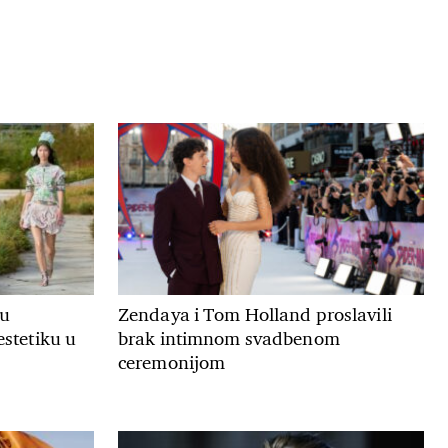
ju
Zendaya i Tom Holland proslavili
estetiku u
brak intimnom svadbenom
ceremonijom