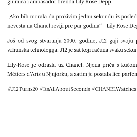
glumica i ambasador brenda Lily Rose Depp.
„Ako bih morala da proživim jednu sekundu iz posledn
nevesta na Chanel reviji pre par godina“ – Lily Rose De
Još od svog stvaranja 2000. godine, J12 gaji svoju p
vrhunska tehnologija. J12 je sat koji računa svaku seku
Lily-Rose je odrasla uz Chanel. Njena priča s kućo
Métiers d’Arts u Njujorku, a zatim je postala lice par
#J12Turns20 #ItsAllAboutSeconds #CHANELWatches