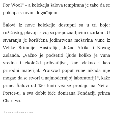
For Wool“ – a kolekcija šalova tempirana je tako da se
poklapa sa ovim događajem.
Šalovi iz nove kolekcije dostupni su u tri boje:
ružičastoj, plavoj i sivoj sa prepoznatljivim uzorkom. U
stvaranju je korišćena jedinstvena mešavina vune iz
Velike Britanije, Australije, Južne Afrike i Novog
Zelanda. „Važno je podsetiti ljude koliko je vuna
vredna i ekološki prihvatljiva, kao vlakno i kao
prirodni materijal. Proizvod poput vune nikada nije
mogao da se stvori u najmodernijoj laboratoriji “, kaže
princ. Šalovi od 150 funti već se prodaju na Net-a-
Porter-u, a sva dobit biće donirana Fondaciji princa
Charlesa.