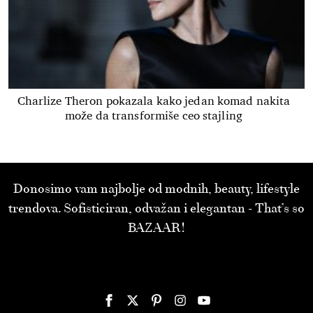
Charlize Theron pokazala kako jedan komad nakita
može da transformiše ceo stajling
Donosimo vam najbolje od modnih, beauty, lifestyle
trendova. Sofisticiran, odvažan i elegantan - That’s so
BAZAAR!