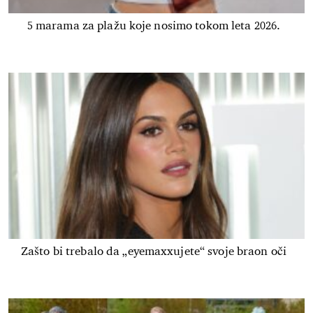
5 marama za plažu koje nosimo tokom leta 2026.
Zašto bi trebalo da „eyemaxxujete“ svoje braon oči