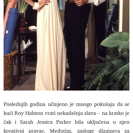
Poslednjih godina učinjeno je mnogo pokušaja da se
kući Roy Halston vrati nekadašnja slava – na kratko je
čak i Sarah Jessica Parker bila uključena u njen
kreativni pravac. Međutim, zasluge dizajnera za