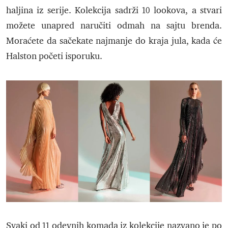
haljina iz serije. Kolekcija sadrži 10 lookova, a stvari
možete unapred naručiti odmah na sajtu brenda.
Moraćete da sačekate najmanje do kraja jula, kada će
Halston početi isporuku.
Svaki od 11 odevnih komada iz kolekcije nazvano je po