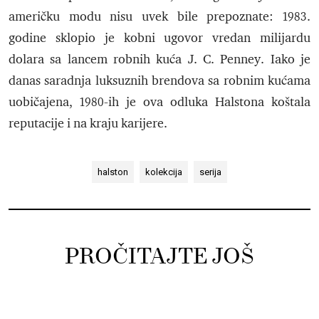
američku modu nisu uvek bile prepoznate: 1983.
godine sklopio je kobni ugovor vredan milijardu
dolara sa lancem robnih kuća J. C. Penney. Iako je
danas saradnja luksuznih brendova sa robnim kućama
uobičajena, 1980-ih je ova odluka Halstona koštala
reputacije i na kraju karijere.
halston
kolekcija
serija
PROČITAJTE JOŠ