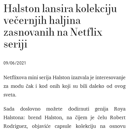
Halston lansira kolekciju
večernjih haljina
zasnovanih na Netflix
seriji
09/06/2021
Netflixova mini serija Halston izazvala je interesovanje
za modu čak i kod onih koji su bili daleko od ovog
sveta.
Sada doslovno možete dodirnuti genija Roya
Halstona: brend Halston, na čijem je čelu Robert
Rodriguez, objaviće capsule kolekciju na osnovu