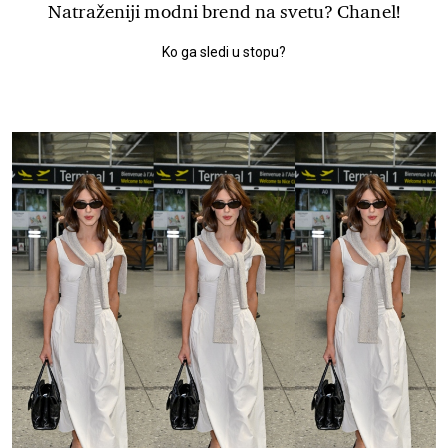
Natraženiji modni brend na svetu? Chanel!
Ko ga sledi u stopu?