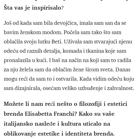
Šta vas je inspirisalo
?
Još od kada sam bila devojčica, imala sam san da se
bavim ženskom modom. Počela sam tako što sam
oblačila svoju lutku Beti. Uživala sam stvarajući njenu
odeću od raznih detalja, komada i tkanina koje sam
pronalazila u kući. I baš na način na koji sam to radila
za nju želela sam da oblačim žene širom sveta. Danas
mogu reći da sam to i ostvarila. Kada vidim odeću koju
sam dizajnirala, osećam veliko uzbuđenje i zahvalnost.
Možete li nam reći nešto o filozofiji i estetici
brenda Elisabetta Franchi? Kako su vaše
italijansko nasleđe i kultura uticalo na
oblikovanje estetike i identiteta brenda.