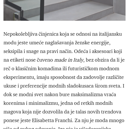
Nepokolebljiva činjenica koja se odnosi na italijansku
modu jeste umeće naglašavanja ženske energije,
seksipila i snage na pravi način. Odeća i aksesoari koji
na etiketi nose čuveno
made in Italy
, bez obzira da li je
reč o klasičnim komadima ili futurističkom modnom
eksperimentu, imaju sposobnost da zadovolje različite
ukuse i preferencije modnih sladokusaca širom sveta. I
dok se modni svet nakon bure maksimalizma vraća
korenima i minimalizmu, jedna od retkih modnih
magova koja nije dozvolila da je talas novih trendova
ponese jeste Elisabetta Franchi. Za nju je moda mnogo