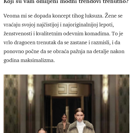
Koji su vam omiljeni modni trendovi trenutno?
Veoma mi se dopada koncept tihog luksuza. Žene se
vraćaju svojoj najčistijoj i najoriginalnijoj lepoti,
ženstvenosti i kvalitetnim odevnim komadima. To je
vrlo dragocen trenutak da se zastane i razmisli, i da
ponovno počne da se obraća pažnja na detalje nakon
godina maksimalizma.