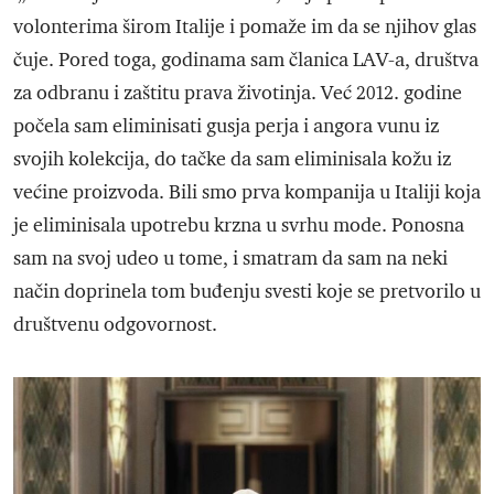
volonterima širom Italije i pomaže im da se njihov glas
čuje. Pored toga, godinama sam članica LAV-a, društva
za odbranu i zaštitu prava životinja. Već 2012. godine
počela sam eliminisati gusja perja i angora vunu iz
svojih kolekcija, do tačke da sam eliminisala kožu iz
većine proizvoda. Bili smo prva kompanija u Italiji koja
je eliminisala upotrebu krzna u svrhu mode. Ponosna
sam na svoj udeo u tome, i smatram da sam na neki
način doprinela tom buđenju svesti koje se pretvorilo u
društvenu odgovornost.