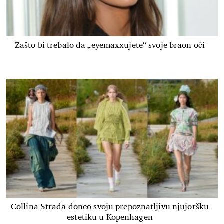
Zašto bi trebalo da „eyemaxxujete“ svoje braon oči
Collina Strada doneo svoju prepoznatljivu njujoršku
estetiku u Kopenhagen