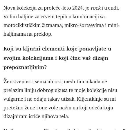
Nova kolekcija za proleće-leto 2024. je
rock
i trendi.
Volim haljine za crveni tepih u kombinaciji sa
motociklističkim čizmama, mikro-šortsevima i mini-
haljinama na preklop.
Koji su ključni elementi koje ponavljate u
svojim kolekcijama i koji čine vaš dizajn
prepoznatljivim?
Ženstvenost i senzualnost, međutim nikada ne
prelazim liniju dobrog ukusa te moje kolekcije nisu
vulgarne i ne odaju takav utisak. Klijentkinje su mi
pretežno žene i one vole način na koji odeća koju
dizajniram ističe njihova tela.