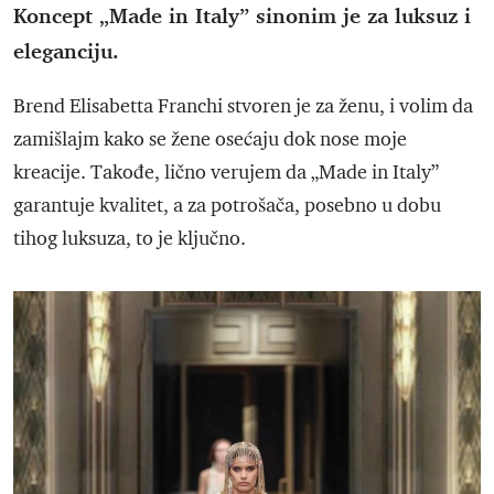
Koncept „Made in Italy” sinonim je za luksuz i
eleganciju.
Brend Elisabetta Franchi stvoren je za ženu, i volim da
zamišlajm kako se žene osećaju dok nose moje
kreacije. Takođe, lično verujem da „Made in Italy”
garantuje kvalitet, a za potrošača, posebno u dobu
tihog luksuza, to je ključno.