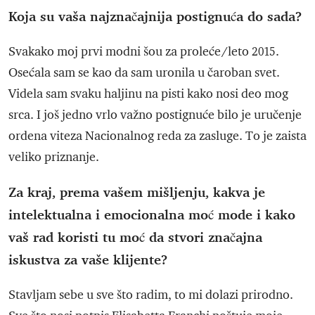
Koja su vaša najznačajnija postignuća do sada?
Svakako moj prvi modni šou za proleće/leto 2015.
Osećala sam se kao da sam uronila u čaroban svet.
Videla sam svaku haljinu na pisti kako nosi deo mog
srca. I još jedno vrlo važno postignuće bilo je uručenje
ordena viteza Nacionalnog reda za zasluge. To je zaista
veliko priznanje.
Za kraj, prema vašem mišljenju, kakva je
intelektualna i emocionalna moć mode i kako
vaš rad koristi tu moć da stvori značajna
iskustva za vaše klijente?
Stavljam sebe u sve što radim, to mi dolazi prirodno.