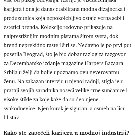
više od pukog odevanja. Iza nje je višedecenijska
karijera i ona je danas etablirana modna dizajnerka i
preduzetnica koja nepokolebljivo ostaje verna sebi i
estetici brenda. Kolekcije redovno prikazuje na
najprestižnijim modnim pistama širom sveta, dok
brend neprekidno raste i širi se. Nedavno je po prvi put
posetila Beograd, što je bio dobar razlog za razgovor
za Decembarsko izdanje magazine Harpers Bazaara
Srbija u želji da bolje upoznamo ovu neverovatnu
ženu. Na zakazan intervju u njenoj radnji, stigla je u
pratnji svojih saradnika noseći velike crne sunčanice i
visoke štikle za koje kaže da su deo njene
svakodnevice. Njen korak je siguran, a osmeh na licu
blistav.
Kako ste započeli karijeru u modnoj industriji?