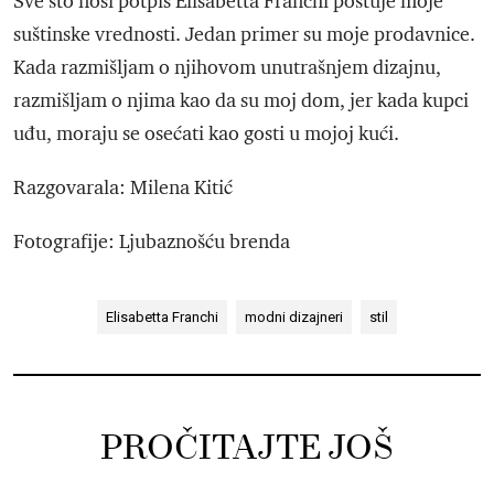
Sve što nosi potpis Elisabetta Franchi poštuje moje
suštinske vrednosti. Jedan primer su moje prodavnice.
Kada razmišljam o njihovom unutrašnjem dizajnu,
razmišljam o njima kao da su moj dom, jer kada kupci
uđu, moraju se osećati kao gosti u mojoj kući.
Razgovarala: Milena Kitić
Fotografije: Ljubaznošću brenda
Elisabetta Franchi
modni dizajneri
stil
PROČITAJTE JOŠ