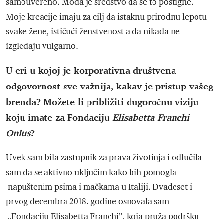
samouvereno. Moda je sredstvo da se to postigne.
Moje kreacije imaju za cilj da istaknu prirodnu lepotu
svake žene, ističući ženstvenost a da nikada ne
izgledaju vulgarno.
U eri u kojoj je korporativna društvena
odgovornost sve važnija, kakav je pristup vašeg
brenda? Možete li približiti dugoročnu viziju
koju imate za Fondaciju
Elisabetta Franchi
Onlus
?
Uvek sam bila zastupnik za prava životinja i odlučila
sam da se aktivno uključim kako bih pomogla
napuštenim psima i mačkama u Italiji. Dvadeset i
prvog decembra 2018. godine osnovala sam
„Fondaciju Elisabetta Franchi”, koja pruža podršku