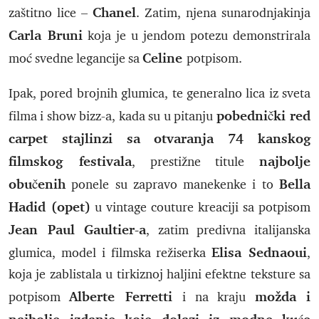
Chanel
zaštitno lice –
. Zatim, njena sunarodnjakinja
Carla Bruni
koja je u jendom potezu demonstrirala
Celine
moć svedne legancije sa
potpisom.
Ipak, pored brojnih glumica, te generalno lica iz sveta
pobednički red
filma i show bizz-a, kada su u pitanju
carpet stajlinzi sa otvaranja 74 kanskog
filmskog festivala
najbolje
, prestižne titule
obučenih
Bella
ponele su zapravo manekenke i to
Hadid (opet)
u vintage couture kreaciji sa potpisom
Jean Paul Gaultier-a
, zatim predivna italijanska
Elisa Sednaoui
glumica, model i filmska režiserka
,
koja je zablistala u tirkiznoj haljini efektne teksture sa
Alberte Ferretti
možda i
potpisom
i na kraju