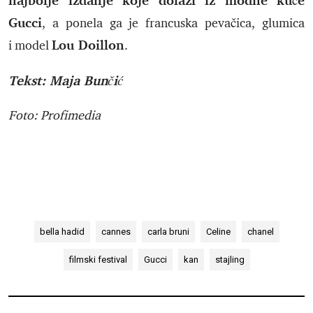
najbolje izdanje koje dolazi iz modne kuće
Gucci
, a ponela ga je francuska pevačica, glumica
Lou Doillon
i model
.
Tekst: Maja Bunčić
Foto: Profimedia
bella hadid
cannes
carla bruni
Celine
chanel
filmski festival
Gucci
kan
stajling