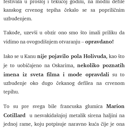
festivala u prošloj i tekućoj godini, na modni defile
kanskog crvenog tepiha čekalo se sa popriličnim
uzbuđenjem.
Takođe, uzevši u obzir ono smo što imali priliku da
opravdano!
vidimo na ovogodišnjem otvaranju –
nije pojavilo pola Holivuda,
Iako se u Kanu
kao što
nekoliko poznatih
je to uobičajeno na Oskarima,
imena iz sveta filma i mode opravdali
su to
uzbuđenje oko dugo čekanog defilea na crvenom
tepihu.
Marion
To su pre svega bile francuska glumica
Cotillard
u nesvakidašnjoj metalik sirena haljini na
jednoj rame, koju potpisuje naravno kuća čije je ona