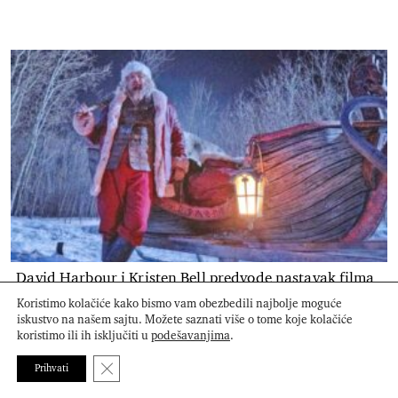
David Harbour i Kristen Bell predvode nastavak filma
Violent Night
Koristimo kolačiće kako bismo vam obezbedili najbolje moguće
iskustvo na našem sajtu. Možete saznati više o tome koje kolačiće
koristimo ili ih isključiti u
podešavanjima
.
Close GDPR Cookie Banner
Prihvati