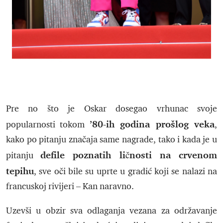
Pre no što je Oskar dosegao vrhunac svoje
’80-ih godina prošlog veka
popularnosti tokom
,
kako po pitanju značaja same nagrade, tako i kada je u
defile poznatih ličnosti na crvenom
pitanju
tepihu
, sve oči bile su uprte u gradić koji se nalazi na
francuskoj rivijeri – Kan naravno.
Uzevši u obzir sva odlaganja vezana za održavanje