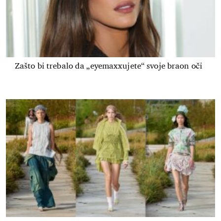
Zašto bi trebalo da „eyemaxxujete“ svoje braon oči