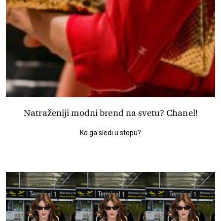
Natraženiji modni brend na svetu? Chanel!
Ko ga sledi u stopu?