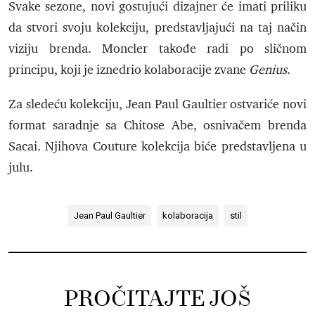
Svake sezone, novi gostujući dizajner će imati priliku
da stvori svoju kolekciju, predstavljajući na taj način
viziju brenda. Moncler takođe radi po sličnom
principu, koji je iznedrio kolaboracije zvane
Genius
.
Za sledeću kolekciju, Jean Paul Gaultier ostvariće novi
format saradnje sa Chitose Abe, osnivačem brenda
Sacai. Njihova Couture kolekcija biće predstavljena u
julu.
Jean Paul Gaultier
kolaboracija
stil
PROČITAJTE JOŠ