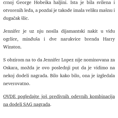
crnoj George Hobeika haljini. Ista je bila svilena i
otvorenih leđa, a pozdai je takođe imala veliku mašnu i
dugačak šlic.
Jennifer je uz nju nosila dijamantski nakit u vidu
ogrlice, minđuša i dve narukvice brenda Harry
Winston.
S obzirom na to da Jennifer Lopez nije nominovana za
Oskara, možda je ovo poslednji put da je vidimo na
nekoj dodeli nagrada. Bilo kako bilo, ona je izgledala
neverovatno.
OVDE pogledajte još predivnih odevnih kombinacija
na dodeli SAG nagrada
.