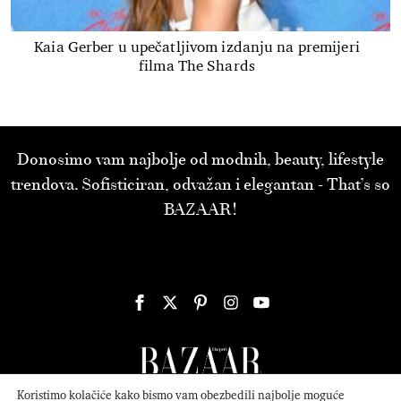
Kaia Gerber u upečatljivom izdanju na premijeri
filma The Shards
Donosimo vam najbolje od modnih, beauty, lifestyle
trendova. Sofisticiran, odvažan i elegantan - That’s so
BAZAAR!
Koristimo kolačiće kako bismo vam obezbedili najbolje moguće