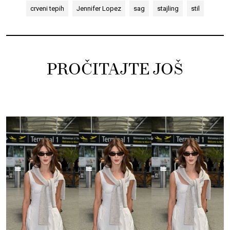
crveni tepih
Jennifer Lopez
sag
stajling
stil
PROČITAJTE JOŠ