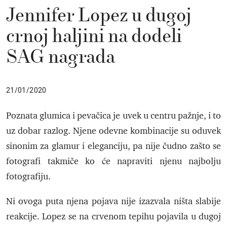
Jennifer Lopez u dugoj
crnoj haljini na dodeli
SAG nagrada
21/01/2020
Poznata glumica i pevačica je uvek u centru pažnje, i to
uz dobar razlog. Njene odevne kombinacije su oduvek
sinonim za glamur i eleganciju, pa nije čudno zašto se
fotografi takmiče ko će napraviti njenu najbolju
fotografiju.
Ni ovoga puta njena pojava nije izazvala ništa slabije
reakcije. Lopez se na crvenom tepihu pojavila u dugoj