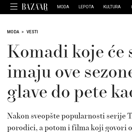
MODA
LEPOTA
KULTURA
MODA
>
VESTI
Komadi koje će s
imaju ove sezon
glave do pete k
Nakon sveopšte popularnosti serije T
porodici, a potom i filma koji govori 