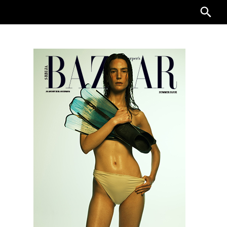
Searc
for: