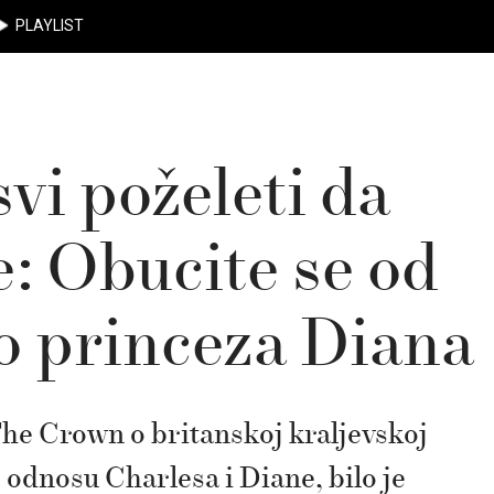
PLAYLIST
vi poželeti da
e: Obucite se od
ao princeza Diana
he Crown o britanskoj kraljevskoj
o odnosu Charlesa i Diane, bilo je