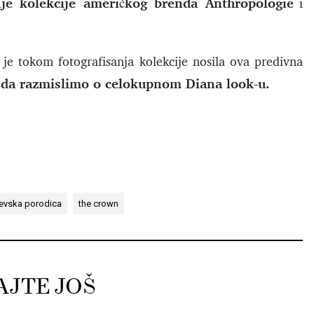
je kolekcije američkog brenda Anthropologie
i
 je tokom fotografisanja kolekcije nosila ova predivna
 da razmislimo o celokupnom Diana look-u.
jevska porodica
the crown
AJTE JOŠ