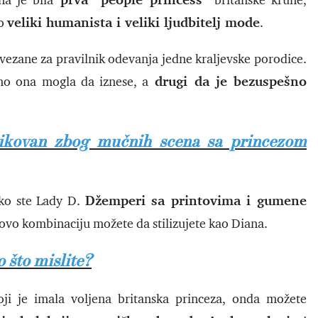
na je bila
britanske krune,
veliki humanista i veliki ljudbitelj mode
ao
.
vezane za pravilnik odevanja jedne kraljevske porodice.
drugi da je bezuspešno
amo ona mogla da iznese, a
itikovan zbog mučnih scena sa princezom
Džemperi sa printovima i gumene
ko ste Lady D.
 ovo kombinaciju možete da stilizujete kao Diana.
 što mislite?
i je imala voljena britanska princeza, onda možete