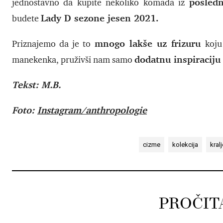
posledn
jednostavno da kupite nekoliko komada iz
Lady D sezone jesen 2021.
budete
mnogo lakše uz frizuru
Priznajemo da je to
koju
dodatnu inspiraciju
manekenka, pruživši nam samo
Tekst: M.B.
Foto:
Instagram/anthropologie
cizme
kolekcija
kral
PROČIT