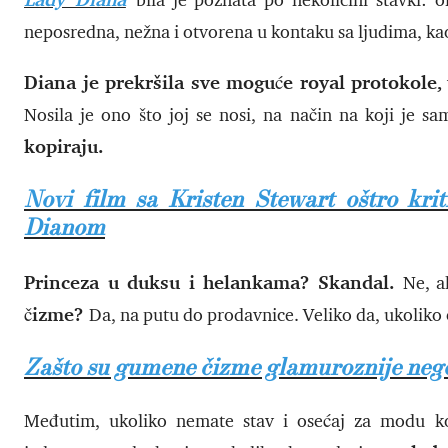
bila je poznata po nekolicini stavki: o
neposredna, nežna i otvorena u kontaku sa ljudima, k
Diana je prekršila sve moguće royal protokole,
Nosila je ono što joj se nosi, na način na koji je s
kopiraju.
Novi film sa Kristen Stewart oštro kr
Dianom
Princeza u duksu i helankama? Skandal.
Ne, a
čizme?
Da, na putu do prodavnice. Veliko da, ukoliko
Zašto su gumene čizme glamuroznije nego
Međutim, ukoliko nemate stav i osećaj za modu koj