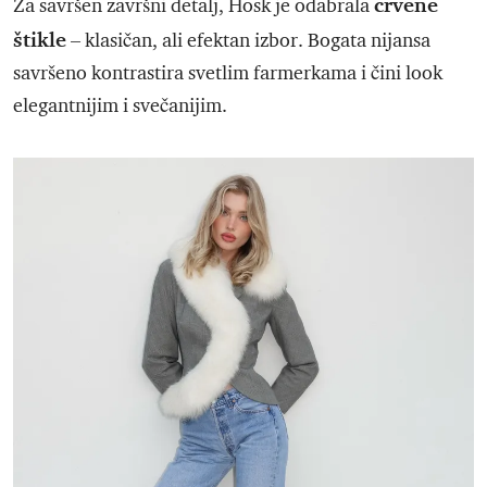
crvene
Za savršen završni detalj, Hosk je odabrala
štikle
– klasičan, ali efektan izbor. Bogata nijansa
savršeno kontrastira svetlim farmerkama i čini look
elegantnijim i svečanijim.