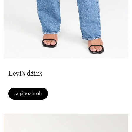
Levi’s džins
Kupite odmah