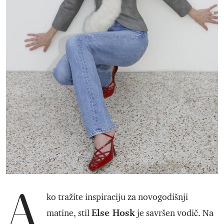
A
ko tražite inspiraciju za novogodišnji
Else Hosk
matine, stil
je savršen vodič. Na