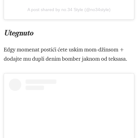
A post shared by no.34 Style (@no34style)
Utegnuto
Edgy momenat postići ćete uskim mom-džinsom +
dodajte mu dupli denim bomber jaknom od teksasa.