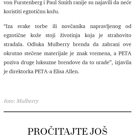
von Furstenberg i Paul Smith ranije su najavili da neće
koristiti egzotičnu kožu.
“Iza svake torbe ili novčanika napravljenog od
egzotične kože stoji životinja koja je strahovito
stradala. Odluka Mulberry brenda da zabrani ove
okrutno stečene materijale je znak vremena, a PETA
poziva druge luksuzne brendove da to urade”, izjavila
je direktorka PETA-a Elisa Allen.
foto: Mulberry
PROČITAJTE JOŠ