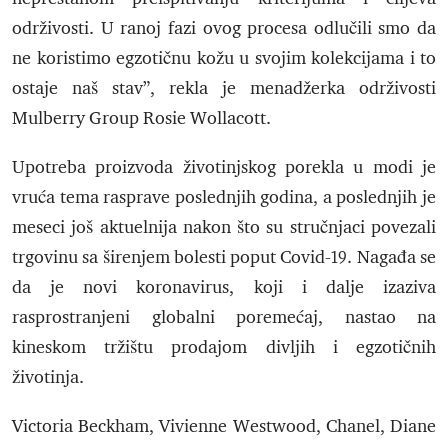
održivosti. U ranoj fazi ovog procesa odlučili smo da
ne koristimo egzotičnu kožu u svojim kolekcijama i to
ostaje naš stav”, rekla je menadžerka održivosti
Mulberry Group Rosie Wollacott.
Upotreba proizvoda životinjskog porekla u modi je
vruća tema rasprave poslednjih godina, a poslednjih je
meseci još aktuelnija nakon što su stručnjaci povezali
trgovinu sa širenjem bolesti poput Covid-19. Nagađa se
da je novi koronavirus, koji i dalje izaziva
rasprostranjeni globalni poremećaj, nastao na
kineskom tržištu prodajom divljih i egzotičnih
životinja.
Victoria Beckham, Vivienne Westwood, Chanel, Diane