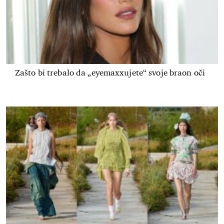
Zašto bi trebalo da „eyemaxxujete“ svoje braon oči