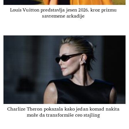
Louis Vuitton predstavlja jesen 2026. kroz prizmu
savremene arkadije
Charlize Theron pokazala kako jedan komad nakita
može da transformiše ceo stajling