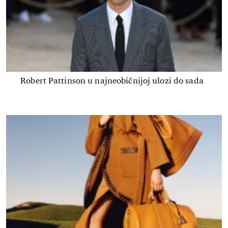
Robert Pattinson u najneobičnijoj ulozi do sada