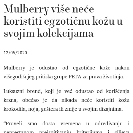
Mulberry više neće
koristiti egzotičnu kožu u
svojim kolekcijama
12/05/2020
Mulberry je odustao od egzotične kože nakon
višegodišnjeg pritiska grupe PETA za prava životinja.
Luksuzni brend, koji je već odustao od korišćenja
krzna, obećao je da nikada neće koristiti kožu
krokodila, noja, guštera ili zmije u svojim dizajnima.
“Proveli smo dosta vremena u određivanju i
neprestanom preispitivanju kriterijuma i ciljeva