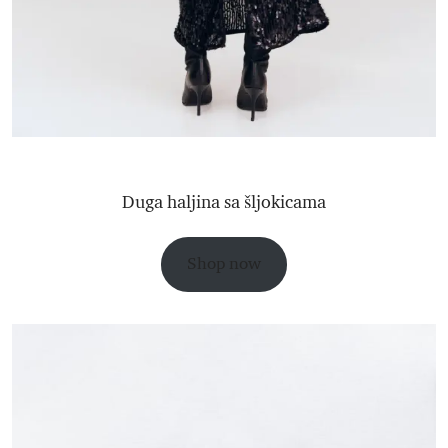
Duga haljina sa šljokicama
Shop now