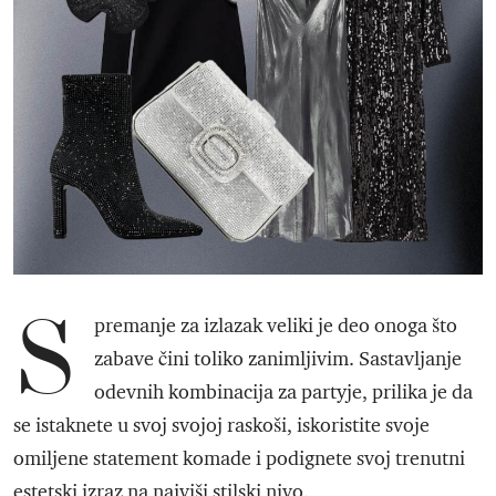
S
premanje za izlazak veliki je deo onoga što
zabave čini toliko zanimljivim. Sastavljanje
odevnih kombinacija za partyje, prilika je da
se istaknete u svoj svojoj raskoši, iskoristite svoje
omiljene statement komade i podignete svoj trenutni
estetski izraz na najviši stilski nivo.