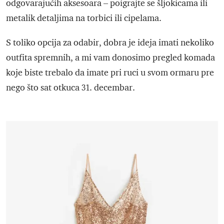
odgovarajućih aksesoara – poigrajte se šljokicama ili
metalik detaljima na torbici ili cipelama.
S toliko opcija za odabir, dobra je ideja imati nekoliko
outfita spremnih, a mi vam donosimo pregled komada
koje biste trebalo da imate pri ruci u svom ormaru pre
nego što sat otkuca 31. decembar.