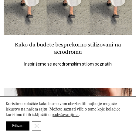
Kako da budete besprekorno stilizovani na
aerodromu
Inspirišemo se aerodromskim stilom poznatih
Koristimo kolačiće kako bismo vam obezbedili najbolje moguće
iskustvo na našem sajtu. Možete saznati više o tome koje kolačiće
koristimo ili ih isključiti u
podešavanjima
.
Close GDPR Cookie Banner
Prihvati