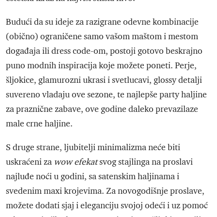
Budući da su ideje za razigrane odevne kombinacije
(obično) ograničene samo vašom maštom i mestom
događaja ili dress code-om, postoji gotovo beskrajno
puno modnih inspiracija koje možete poneti. Perje,
šljokice, glamurozni ukrasi i svetlucavi, glossy detalji
suvereno vladaju ove sezone, te najlepše party haljine
za praznične zabave, ove godine daleko prevazilaze
male crne haljine.
S druge strane, ljubitelji minimalizma neće biti
uskraćeni za
wow efekat
svog stajlinga na proslavi
najluđe noći u godini, sa satenskim haljinama i
svedenim maxi krojevima. Za novogodišnje proslave,
možete dodati sjaj i eleganciju svojoj odeći i uz pomoć