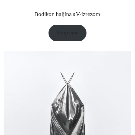
Bodikon haljina s V-izrezom
Shop now