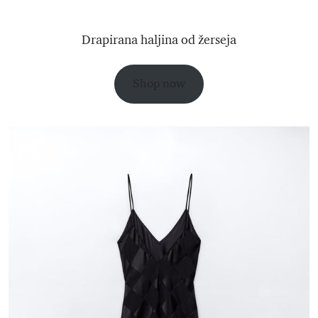
Drapirana haljina od žerseja
Shop now