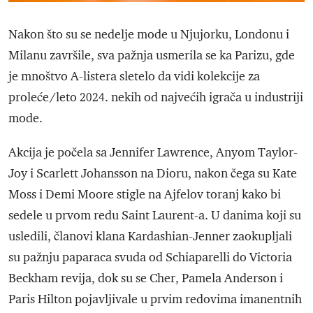
Nakon što su se nedelje mode u Njujorku, Londonu i
Milanu završile, sva pažnja usmerila se ka Parizu, gde
je mnoštvo A-listera sletelo da vidi kolekcije za
proleće/leto 2024. nekih od najvećih igrača u industriji
mode.
Akcija je počela sa Jennifer Lawrence, Anyom Taylor-
Joy i Scarlett Johansson na Dioru, nakon čega su Kate
Moss i Demi Moore stigle na Ajfelov toranj kako bi
sedele u prvom redu Saint Laurent-a. U danima koji su
usledili, članovi klana Kardashian-Jenner zaokupljali
su pažnju paparaca svuda od Schiaparelli do Victoria
Beckham revija, dok su se Cher, Pamela Anderson i
Paris Hilton pojavljivale u prvim redovima imanentnih