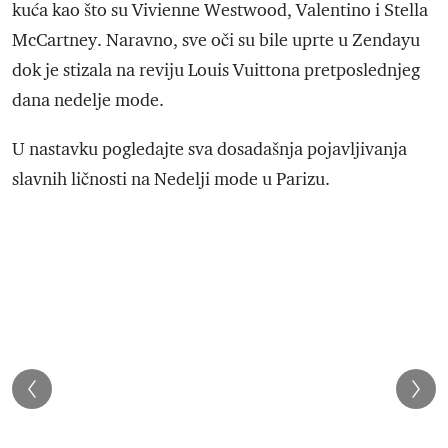
kuća kao što su Vivienne Westwood, Valentino i Stella
McCartney. Naravno, sve oči su bile uprte u Zendayu
dok je stizala na reviju Louis Vuittona pretposlednjeg
dana nedelje mode.
U nastavku pogledajte sva dosadašnja pojavljivanja
slavnih ličnosti na Nedelji mode u Parizu.