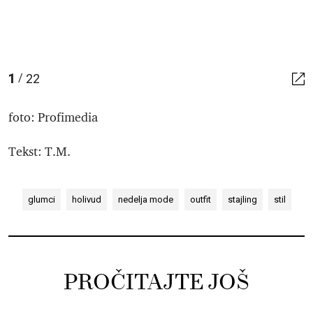
1
22
/
foto: Profimedia
Tekst: T.M.
glumci
holivud
nedelja mode
outfit
stajling
stil
PROČITAJTE JOŠ