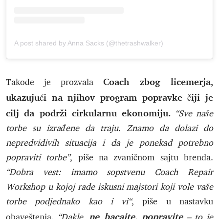
A post shared by Anna Sacks (@thetrashwalker)
Coach zbog licemerja,
Takođe je prozvala
ukazujući na njihov program popravke čiji je
cilj da podrži cirkularnu ekonomiju.
“Sve naše
torbe su izrađene da traju. Znamo da dolazi do
nepredvidivih situacija i da je ponekad potrebno
popraviti torbe”
, piše na zvaničnom sajtu brenda.
“Dobra vest: imamo sopstvenu Coach Repair
Workshop u kojoj rade iskusni majstori koji vole vaše
torbe podjednako kao i vi“
, piše u nastavku
ne bacajte, popravite
obaveštenja.
“Dakle,
– to je