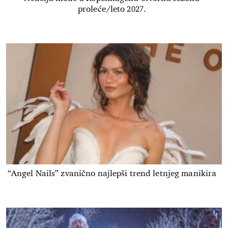
proleće/leto 2027.
“Angel Nails” zvanično najlepši trend letnjeg manikira