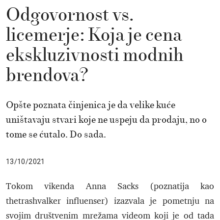
Odgovornost vs.
licemerje: Koja je cena
ekskluzivnosti modnih
brendova?
Opšte poznata činjenica je da velike kuće
uništavaju stvari koje ne uspeju da prodaju, no o
tome se ćutalo. Do sada.
13/10/2021
Tokom vikenda Anna Sacks (poznatija kao
thetrashvalker influenser) izazvala je pometnju na
svojim društvenim mrežama videom koji je od tada