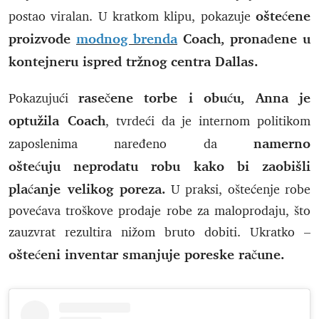
oštećene
postao viralan. U kratkom klipu, pokazuje
proizvode
modnog brenda
Coach, pronađene u
kontejneru ispred tržnog centra Dallas.
rasečene torbe i obuću, Anna je
Pokazujući
optužila Coach
, tvrdeći da je internom politikom
namerno
zaposlenima naređeno da
oštećuju neprodatu robu kako bi zaobišli
plaćanje velikog poreza.
U praksi, oštećenje robe
povećava troškove prodaje robe za maloprodaju, što
zauzvrat rezultira nižom bruto dobiti. Ukratko –
oštećeni inventar smanjuje poreske račune.