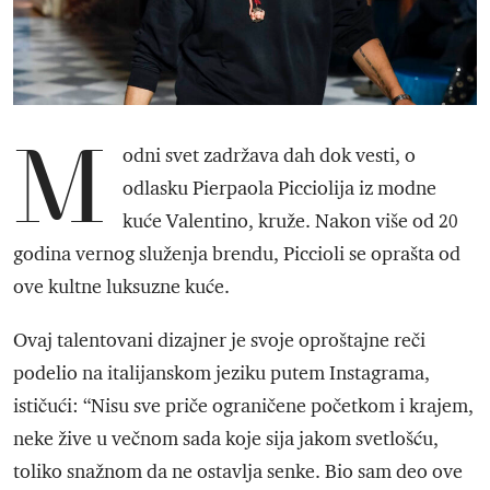
M
odni svet zadržava dah dok vesti, o
odlasku Pierpaola Picciolija iz modne
kuće Valentino, kruže. Nakon više od 20
godina vernog služenja brendu, Piccioli se oprašta od
ove kultne luksuzne kuće.
Ovaj talentovani dizajner je svoje oproštajne reči
podelio na italijanskom jeziku putem Instagrama,
ističući: “Nisu sve priče ograničene početkom i krajem,
neke žive u večnom sada koje sija jakom svetlošću,
toliko snažnom da ne ostavlja senke. Bio sam deo ove