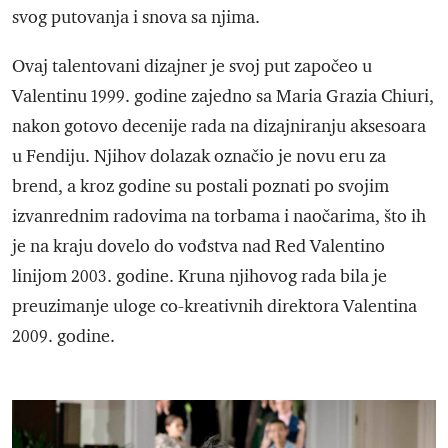
svog putovanja i snova sa njima.
Ovaj talentovani dizajner je svoj put započeo u
Valentinu 1999. godine zajedno sa Maria Grazia Chiuri,
nakon gotovo decenije rada na dizajniranju aksesoara
u Fendiju. Njihov dolazak označio je novu eru za
brend, a kroz godine su postali poznati po svojim
izvanrednim radovima na torbama i naočarima, što ih
je na kraju dovelo do vođstva nad Red Valentino
linijom 2003. godine. Kruna njihovog rada bila je
preuzimanje uloge co-kreativnih direktora Valentina
2009. godine.