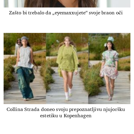
Zašto bi trebalo da „eyemaxxujete“ svoje braon oči
Collina Strada doneo svoju prepoznatljivu njujoršku
estetiku u Kopenhagen