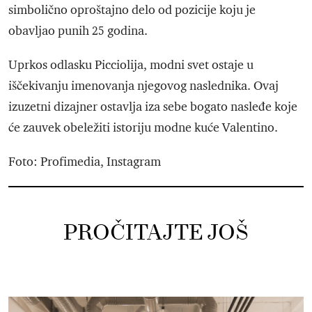
simbolično oproštajno delo od pozicije koju je
obavljao punih 25 godina.
Uprkos odlasku Picciolija, modni svet ostaje u
iščekivanju imenovanja njegovog naslednika. Ovaj
izuzetni dizajner ostavlja iza sebe bogato nasleđe koje
će zauvek obeležiti istoriju modne kuće Valentino.
Foto: Profimedia, Instagram
PROČITAJTE JOŠ