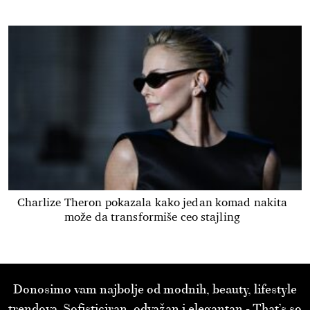
Charlize Theron pokazala kako jedan komad nakita
može da transformiše ceo stajling
Donosimo vam najbolje od modnih, beauty, lifestyle
trendova. Sofisticiran, odvažan i elegantan - That’s so