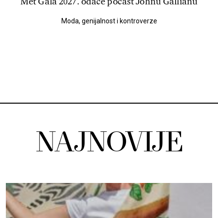
Met Gala 2027. odaće počast Johnu Gallianu
Moda, genijalnost i kontroverze
NAJNOVIJE