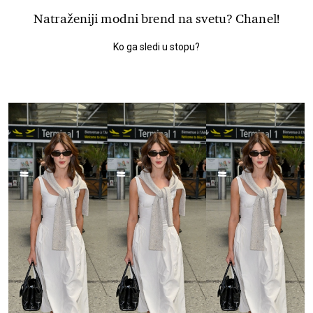
Natraženiji modni brend na svetu? Chanel!
Ko ga sledi u stopu?