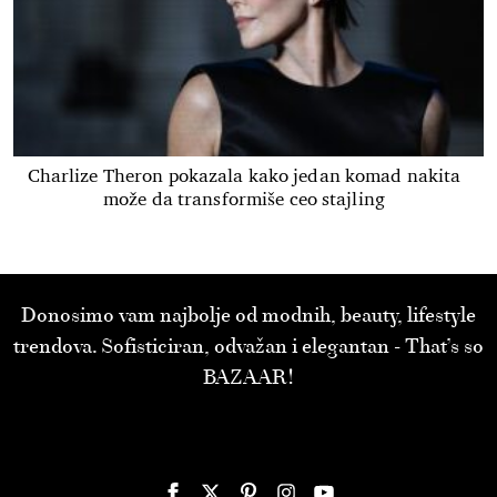
Charlize Theron pokazala kako jedan komad nakita
može da transformiše ceo stajling
Donosimo vam najbolje od modnih, beauty, lifestyle
trendova. Sofisticiran, odvažan i elegantan - That’s so
BAZAAR!