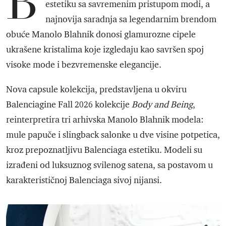
B
estetiku sa savremenim pristupom modi, a
najnovija saradnja sa legendarnim brendom
obuće Manolo Blahnik donosi glamurozne cipele
ukrašene kristalima koje izgledaju kao savršen spoj
visoke mode i bezvremenske elegancije.
Nova capsule kolekcija, predstavljena u okviru
Balenciagine Fall 2026 kolekcije
Body and Being
,
reinterpretira tri arhivska Manolo Blahnik modela:
mule papuče i slingback salonke u dve visine potpetica,
kroz prepoznatljivu Balenciaga estetiku. Modeli su
izrađeni od luksuznog svilenog satena, sa postavom u
karakterističnoj Balenciaga sivoj nijansi.