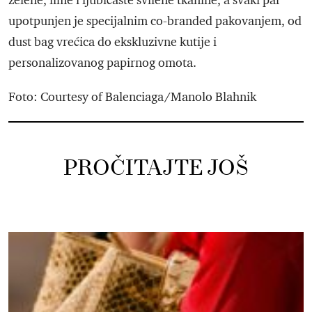
zelene, lime i ljubičaste svilene tkanine, a svaki par
upotpunjen je specijalnim co-branded pakovanjem, od
dust bag vrećica do ekskluzivne kutije i
personalizovanog papirnog omota.
Foto: Courtesy of Balenciaga/Manolo Blahnik
PROČITAJTE JOŠ