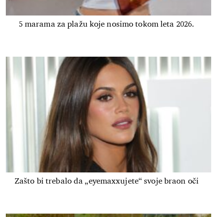
5 marama za plažu koje nosimo tokom leta 2026.
Zašto bi trebalo da „eyemaxxujete“ svoje braon oči