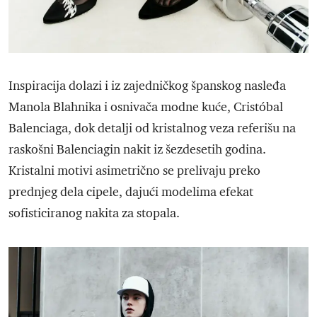
Inspiracija dolazi i iz zajedničkog španskog nasleđa
Manola Blahnika i osnivača modne kuće, Cristóbal
Balenciaga, dok detalji od kristalnog veza referišu na
raskošni Balenciagin nakit iz šezdesetih godina.
Kristalni motivi asimetrično se prelivaju preko
prednjeg dela cipele, dajući modelima efekat
sofisticiranog nakita za stopala.