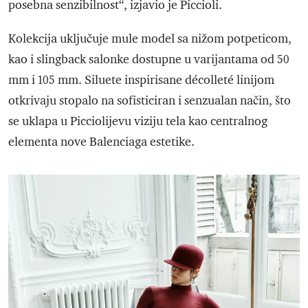
posebna senzibilnost“, izjavio je Piccioli.
Kolekcija uključuje mule model sa nižom potpeticom,
kao i slingback salonke dostupne u varijantama od 50
mm i 105 mm. Siluete inspirisane décolleté linijom
otkrivaju stopalo na sofisticiran i senzualan način, što
se uklapa u Picciolijevu viziju tela kao centralnog
elementa nove Balenciaga estetike.