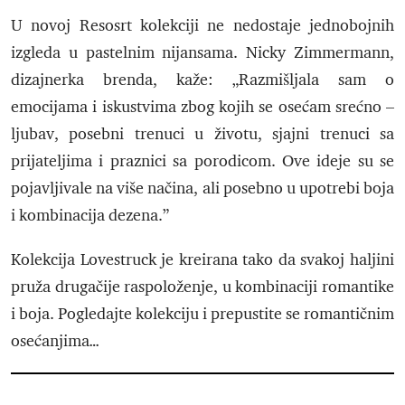
U novoj Resosrt kolekciji ne nedostaje jednobojnih
izgleda u pastelnim nijansama.
Nicky
Zimmermann,
dizajnerka brenda, kaže: „Razmišljala sam o
emocijama i iskustvima zbog kojih se osećam srećno –
ljubav, posebni trenuci u životu, sjajni trenuci sa
prijateljima i praznici sa porodicom. Ove ideje su se
pojavljivale na više načina, ali posebno u upotrebi boja
i kombinacija dezena.”
Kolekcija Lovestruck je kreirana tako da svakoj haljini
pruža drugačije raspoloženje, u kombinaciji romantike
i boja. Pogledajte kolekciju i prepustite se romantičnim
osećanjima…