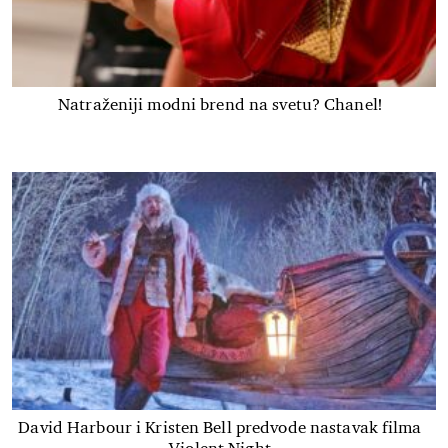
Natraženiji modni brend na svetu? Chanel!
David Harbour i Kristen Bell predvode nastavak filma