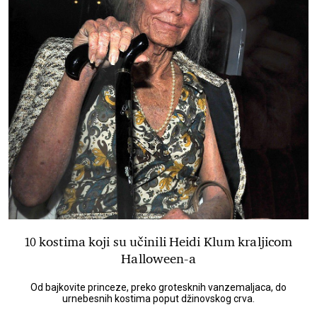
10 kostima koji su učinili Heidi Klum kraljicom
Halloween-a
Od bajkovite princeze, preko grotesknih vanzemaljaca, do
urnebesnih kostima poput džinovskog crva.