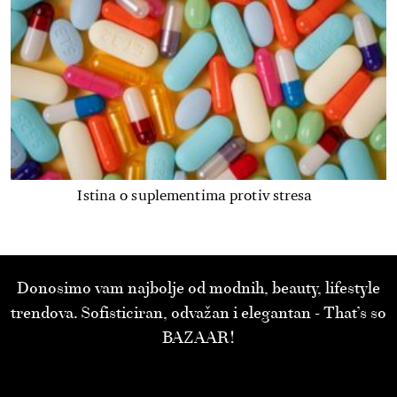
Istina o suplementima protiv stresa
Donosimo vam najbolje od modnih, beauty, lifestyle
trendova. Sofisticiran, odvažan i elegantan - That’s so
BAZAAR!