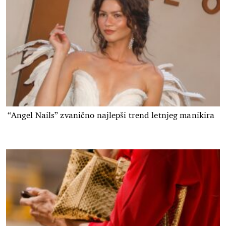
“Angel Nails” zvanično najlepši trend letnjeg manikira