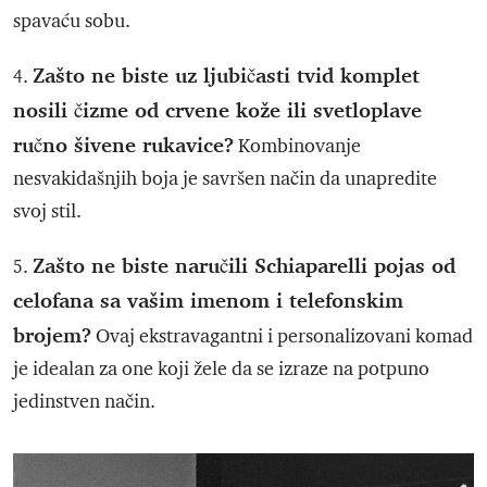
spavaću sobu.
Zašto ne biste uz ljubičasti tvid komplet
4.
nosili čizme od crvene kože ili svetloplave
ručno šivene rukavice?
Kombinovanje
nesvakidašnjih boja je savršen način da unapredite
svoj stil.
Zašto ne biste naručili Schiaparelli pojas od
5.
celofana sa vašim imenom i telefonskim
brojem?
Ovaj ekstravagantni i personalizovani komad
je idealan za one koji žele da se izraze na potpuno
jedinstven način.