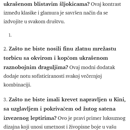
ukrašenom blistavim šljokicama?
Ovaj kontrast
između klasike i glamura je savršen način da se
izdvojite u svakom društvu.
Zašto ne biste nosili finu zlatnu mrežastu
2.
torbicu sa okvirom i kopčom ukrašenom
raznobojnim draguljima?
Ovaj modni dodatak
dodaje notu sofisticiranosti svakoj večernjoj
kombinaciji.
Zašto ne biste imali krevet napravljen u Kini,
3.
sa uzglavljem i pokrivačem od žutog satena
izvezenog leptirima?
Ovo je pravi primer luksuznog
dizajna koji unosi umetnost i živopisne boje u vašu