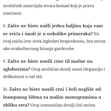
neobičnih materijala stvara komad koji je prava
umetnost.
Zašto ne biste našli jednu haljinu koja vam
8.
se sviđa i imali je u nekoliko primeraka?
Na
ovaj način ćete uvek izgledati besprekorno, bez stresa
oko svakodnevnog biranja garderobe.
Zašto ne biste nosili crne til mašne na
9.
zglobovima?
Ovaj neobičan detalj unosi eleganciju i
delikatnost u vaš stil.
Zašto ne biste nosili crni i beli negliže od
10.
štampanog šifona sa malim monogramima u
obliku srca?
Ovaj romantičan detalj čini noćnu