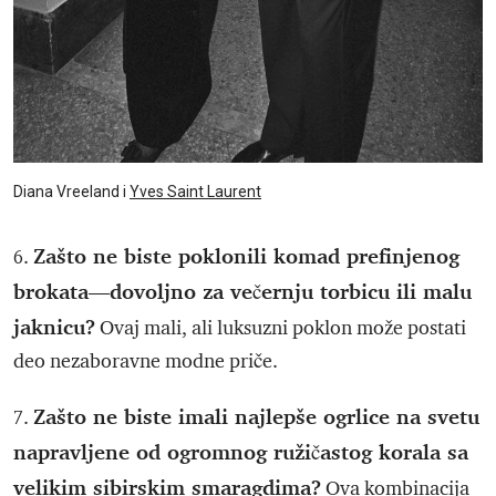
Diana Vreeland i
Yves Saint Laurent
Zašto ne biste poklonili komad prefinjenog
6.
brokata—dovoljno za večernju torbicu ili malu
jaknicu?
Ovaj mali, ali luksuzni poklon može postati
deo nezaboravne modne priče.
Zašto ne biste imali najlepše ogrlice na svetu
7.
napravljene od ogromnog ružičastog korala sa
velikim sibirskim smaragdima?
Ova kombinacija