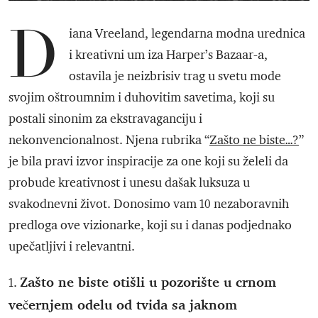
D
iana Vreeland, legendarna modna urednica
i kreativni um iza Harper’s Bazaar-a,
ostavila je neizbrisiv trag u svetu mode
svojim oštroumnim i duhovitim savetima, koji su
postali sinonim za ekstravaganciju i
nekonvencionalnost. Njena rubrika “
Zašto ne biste…?
”
je bila pravi izvor inspiracije za one koji su želeli da
probude kreativnost i unesu dašak luksuza u
svakodnevni život. Donosimo vam 10 nezaboravnih
predloga ove vizionarke, koji su i danas podjednako
upečatljivi i relevantni.
Zašto ne biste otišli u pozorište u crnom
1.
večernjem odelu od tvida sa jaknom