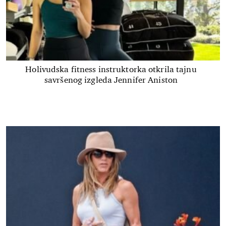
Holivudska fitness instruktorka otkrila tajnu
savršenog izgleda Jennifer Aniston