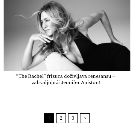
“The Rachel” frizura doživljava renesansu –
zahvaljujući Jennifer Aniston!
Navigacija
1
2
3
»
Strana
Strana
Strana
objava