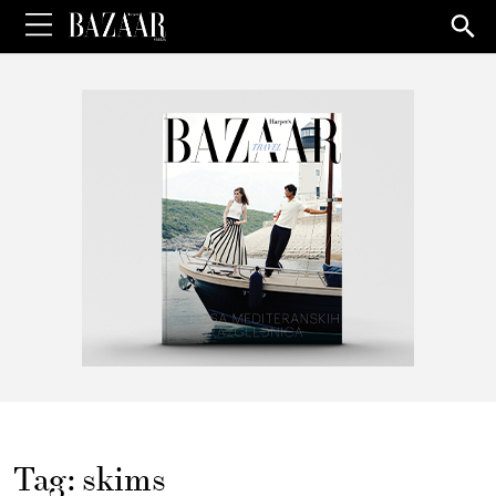
Sea
for:
Tag:
skims