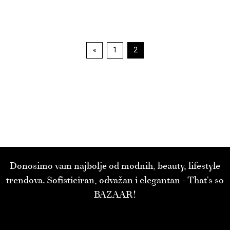
Navigacija
«
1
2
Strana
Strana
objava
Donosimo vam najbolje od modnih, beauty, lifestyle
trendova. Sofisticiran, odvažan i elegantan - That’s so
BAZAAR!