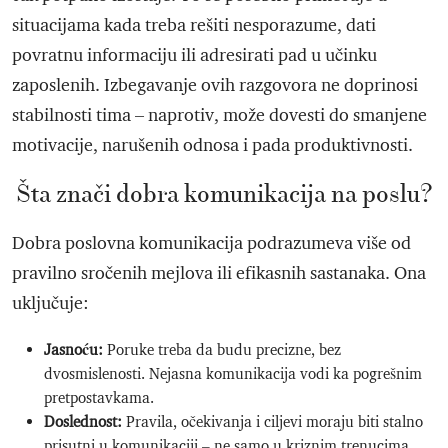
situacijama kada treba rešiti nesporazume, dati
povratnu informaciju ili adresirati pad u učinku
zaposlenih. Izbegavanje ovih razgovora ne doprinosi
stabilnosti tima – naprotiv, može dovesti do smanjene
motivacije, narušenih odnosa i pada produktivnosti.
Šta znači dobra komunikacija na poslu?
Dobra poslovna komunikacija podrazumeva više od
pravilno sročenih mejlova ili efikasnih sastanaka. Ona
uključuje:
Jasnoću:
Poruke treba da budu precizne, bez
dvosmislenosti. Nejasna komunikacija vodi ka pogrešnim
pretpostavkama.
Doslednost:
Pravila, očekivanja i ciljevi moraju biti stalno
prisutni u komunikaciji – ne samo u kriznim trenucima.