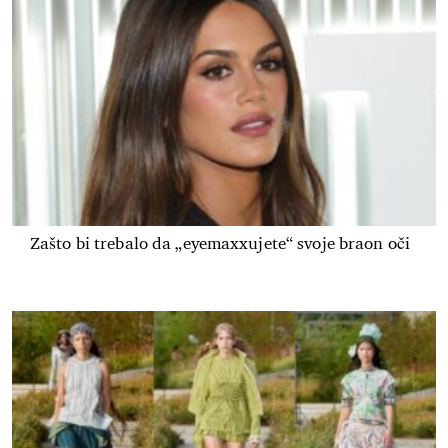
Zašto bi trebalo da „eyemaxxujete“ svoje braon oči