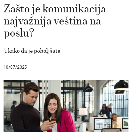
Zašto je komunikacija
najvažnija veština na
poslu?
(i kako da je poboljšate)
10/07/2025