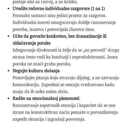
postaje alat za razvoj, a ne kritika.
Uvedite redovne individualne razgovore (1 na 1)
Formalni sastanci nisu jedini prostor za razgovor.
Individualni susreti omogućavaju dublje razumevanje
potreba, izazova i potencijala članova tima.
Učite da govorite konkretno, bez dramatizacije ili
ublažavanja poruke
Izbegavanje direktnosti iz želje da se „ne povredi“ druga
strana često vodi ka konfuziji i neproduktivnosti. Jasna
poruka ne znači gruba poruka.
Negujte kulturu slušanja
Postavljajte pitanja koja otvaraju dijalog, a ne zatvaraju
komunikaciju. Zaposleni se osećaju vrednovano kada
znaju da ih neko zaista sluša.
Radite na emocionalnoj pismenosti
Razumevanje sopstvenih emocija i kapacitet da se one
izraze na konstruktivan način pomaže u prevazilaženju
napetih situacija i izgradnji poverenja.