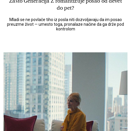
Zašto Generacija Z romantizuje posao od devet
do pet?
Mladi se ne povlače tiho iz posla niti dozvoljavaju da im posao
preuzme život — umesto toga, pronalaze načine da ga drže pod
kontrolom