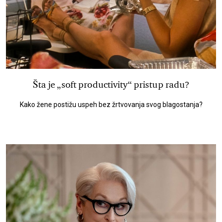
Šta je „soft productivity“ pristup radu?
Kako žene postižu uspeh bez žrtvovanja svog blagostanja?