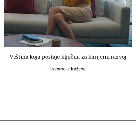
Veština koja postaje ključna za karijerni razvoj
I veoma je tražena