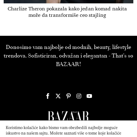
Charlize Theron pokazala kako jedan komad nakita
može da transformiše ceo stajling
Donosimo vam najbolje od modnih, beauty, lifestyle
trendova. Sofisticiran, odvažan i elegantan - That’s so
BAZAAR!
Koristimo kolačiće kako bismo vam obezbedili najbolje moguće
iskustvo na našem sajtu. Možete saznati više o tome koje kolačiće