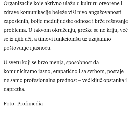
Organizacije koje aktivno ulažu u kulturu otvorene i
zdrave komunikacije beleže viši nivo angažovanosti
zaposlenih, bolje međuljudske odnose i brže rešavanje
problema. U takvom okruženju, greške se ne kriju, već
se iz njih uči, a timovi funkcionišu uz uzajamno
poštovanje i jasnoću.
U svetu koji se brzo menja, sposobnost da
komuniciramo jasno, empatično i sa svrhom, postaje
ne samo profesionalna prednost – već ključ opstanka i
napretka.
Foto: Profimedia
Zašto je komunikacija najvažnija veština
na poslu?