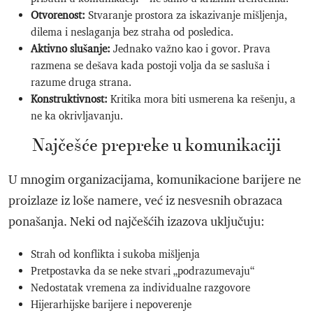
Otvorenost:
Stvaranje prostora za iskazivanje mišljenja,
dilema i neslaganja bez straha od posledica.
Aktivno slušanje:
Jednako važno kao i govor. Prava
razmena se dešava kada postoji volja da se sasluša i
razume druga strana.
Konstruktivnost:
Kritika mora biti usmerena ka rešenju, a
ne ka okrivljavanju.
Najčešće prepreke u komunikaciji
U mnogim organizacijama, komunikacione barijere ne
proizlaze iz loše namere, već iz nesvesnih obrazaca
ponašanja. Neki od najčešćih izazova uključuju:
Strah od konflikta i sukoba mišljenja
Pretpostavka da se neke stvari „podrazumevaju“
Nedostatak vremena za individualne razgovore
Hijerarhijske barijere i nepoverenje