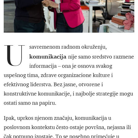
U
savremenom radnom okruženju,
komunikacija
nije samo sredstvo razmene
informacija – ona je osnova svakog
uspešnog tima, zdrave organizacione kulture i
efektivnog liderstva. Bez jasne, otvorene i
konstruktivne komunikacije, i najbolje strategije mogu
ostati samo na papiru.
Ipak, uprkos njenom značaju, komunikacija u
poslovnom kontekstu često ostaje površna, nejasna ili
čak potpuno izostaje. To se posebno primećuje u