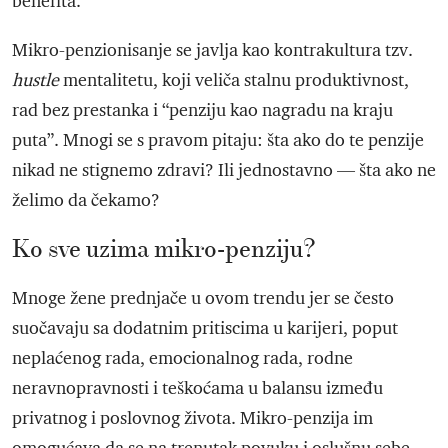
benefita.
Mikro-penzionisanje se javlja kao kontrakultura tzv.
hustle
mentalitetu, koji veliča stalnu produktivnost,
rad bez prestanka i “penziju kao nagradu na kraju
puta”. Mnogi se s pravom pitaju: šta ako do te penzije
nikad ne stignemo zdravi? Ili jednostavno — šta ako ne
želimo da čekamo?
Ko sve uzima mikro-penziju?
Mnoge žene prednjače u ovom trendu jer se često
suočavaju sa dodatnim pritiscima u karijeri, poput
neplaćenog rada, emocionalnog rada, rodne
neravnopravnosti i teškoćama u balansu između
privatnog i poslovnog života. Mikro-penzija im