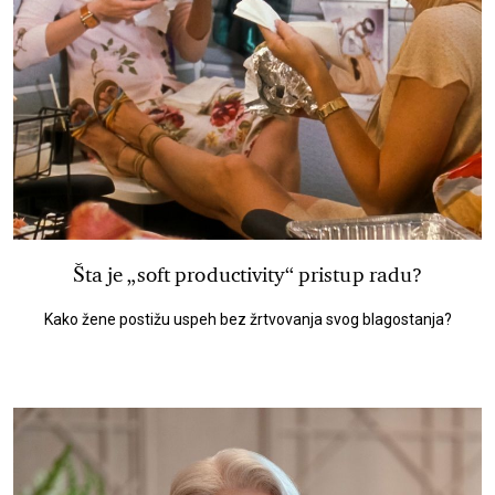
Šta je „soft productivity“ pristup radu?
Kako žene postižu uspeh bez žrtvovanja svog blagostanja?