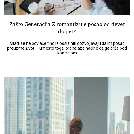
Zašto Generacija Z romantizuje posao od devet
do pet?
Mladi se ne povlače tiho iz posla niti dozvoljavaju da im posao
preuzme život — umesto toga, pronalaze načine da ga drže pod
kontrolom