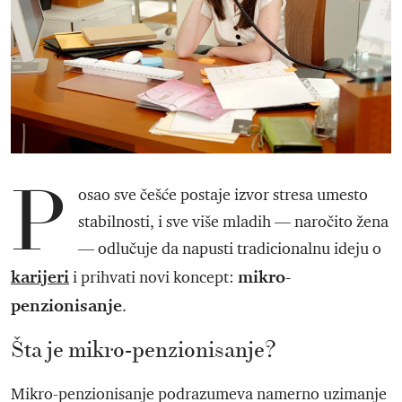
P
osao sve češće postaje izvor stresa umesto
stabilnosti, i sve više mladih — naročito žena
— odlučuje da napusti tradicionalnu ideju o
karijeri
mikro-
i prihvati novi koncept:
penzionisanje
.
Šta je mikro-penzionisanje?
Mikro-penzionisanje podrazumeva namerno uzimanje