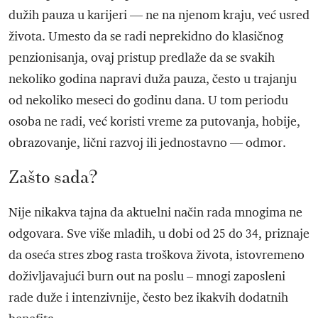
dužih pauza u karijeri — ne na njenom kraju, već usred
života. Umesto da se radi neprekidno do klasičnog
penzionisanja, ovaj pristup predlaže da se svakih
nekoliko godina napravi duža pauza, često u trajanju
od nekoliko meseci do godinu dana. U tom periodu
osoba ne radi, već koristi vreme za putovanja, hobije,
obrazovanje, lični razvoj ili jednostavno — odmor.
Zašto sada?
Nije nikakva tajna da aktuelni način rada mnogima ne
odgovara. Sve više mladih, u dobi od 25 do 34, priznaje
da oseća stres zbog rasta troškova života, istovremeno
doživljavajući burn out na poslu – mnogi zaposleni
rade duže i intenzivnije, često bez ikakvih dodatnih