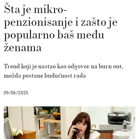
Šta je mikro-
penzionisanje i zašto je
popularno baš među
ženama
Trend koji je nastao kao odgovor na burn out,
možda postane budućnost rada
09/06/2025