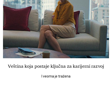
Veština koja postaje ključna za karijerni razvoj
I veoma je tražena