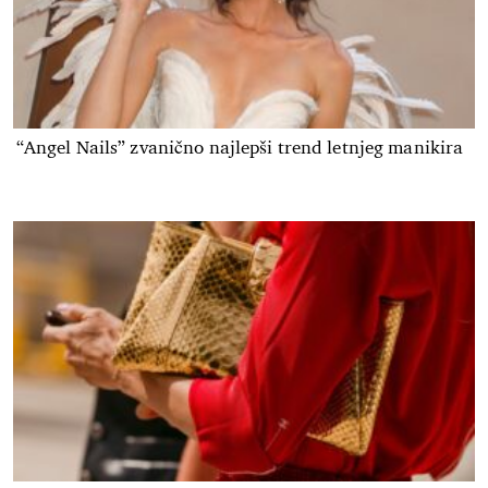
“Angel Nails” zvanično najlepši trend letnjeg manikira