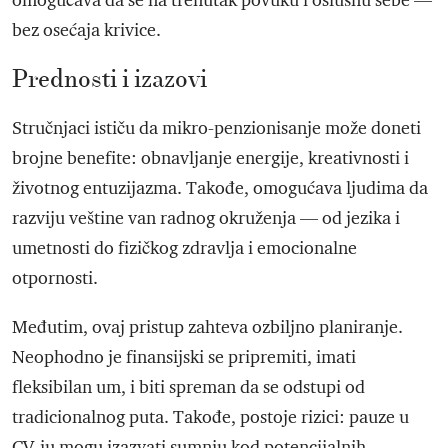
omogućava da se na trenutak povuku i oslušnu sebe —
bez osećaja krivice.
Prednosti i izazovi
Stručnjaci ističu da mikro-penzionisanje može doneti
brojne benefite: obnavljanje energije, kreativnosti i
životnog entuzijazma. Takođe, omogućava ljudima da
razviju veštine van radnog okruženja — od jezika i
umetnosti do fizičkog zdravlja i emocionalne
otpornosti.
Međutim, ovaj pristup zahteva ozbiljno planiranje.
Neophodno je finansijski se pripremiti, imati
fleksibilan um, i biti spreman da se odstupi od
tradicionalnog puta. Takođe, postoje rizici: pauze u
CV-ju mogu izazvati sumnju kod potencijalnih