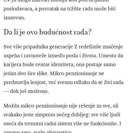
poslodavaca, a povratak na tržište rada može biti
izazovan.
Da li je ovo budućnost rada?
Sve više pripadnika generacije Z redefiniše značenje
uspeha i ravnoteže između posla i života. Umesto da
karijera bude centar identiteta, ona postaje samo
jedan deo šire slike. Mikro-penzionisanje ne
predstavlja lenjost, već svesnu odluku da se živi sada
— dok još možemo.
Možda mikro-penzionisanje nije rešenje za sve, ali
svakako jeste simptom nečeg dubljeg: sve više ljudi
oseća da trenutni radni sistem više ne funkcioniše. I
upravo zato, traže alternativu.