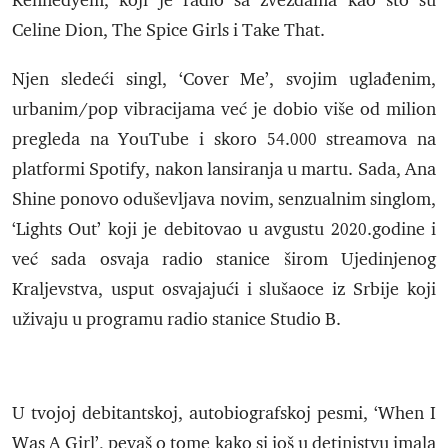
Kennedyem, koji je radio sa zvezdama kao što su
Celine Dion, The Spice Girls i Take That.
Njen sledeći singl, ‘Cover Me’, svojim uglađenim,
urbanim/pop vibracijama već je dobio više od milion
pregleda na YouTube i skoro 54.000 streamova na
platformi Spotify, nakon lansiranja u martu. Sada, Ana
Shine ponovo oduševljava novim, senzualnim singlom,
‘Lights Out’ koji je debitovao u avgustu 2020.godine i
već sada osvaja radio stanice širom Ujedinjenog
Kraljevstva, usput osvajajući i slušaoce iz Srbije koji
uživaju u programu radio stanice Studio B.
U tvojoj debitantskoj, autobiografskoj pesmi, ‘When I
Was A Girl’, pevaš o tome kako si još u detinjstvu imala