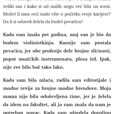
veliki san i kako si od malih nogu već bila na sceni.
Možeš li nam reći malo više o početku svoje karijere?
Da li si oduvek želela da budeš pevačica?
Kada sam imala pet godina, moj san je bio da
budem violinistkinja. Kasnije sam postala
pevačica, jer obe profesije dele brojne sličnosti,
poput muzičkih instrumenata, plesa itd. Ipak,
nije sve bilo baš tako lako.
Kada sam bila mlađa, radila sam editorijale i
modne revije za brojne modne brendove. Moja
mama nije bila oduševljena time, jer je želela
da idem na fakultet, ali ja sam znala da nam je
potreban novac. Kada sam uštedela dovoljno