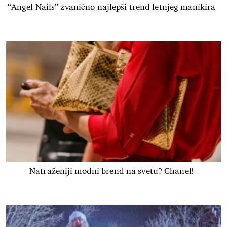
“Angel Nails” zvanično najlepši trend letnjeg manikira
Natraženiji modni brend na svetu? Chanel!