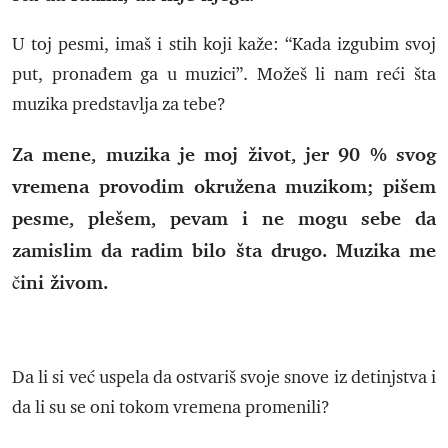
U toj pesmi, imaš i stih koji kaže: “Kada izgubim svoj
put, pronađem ga u muzici”. Možeš li nam reći šta
muzika predstavlja za tebe?
Za mene, muzika je moj život, jer 90 % svog
vremena provodim okružena muzikom; pišem
pesme, plešem, pevam i ne mogu sebe da
zamislim da radim bilo šta drugo. Muzika me
čini živom.
Da li si već uspela da ostvariš svoje snove iz detinjstva i
da li su se oni tokom vremena promenili?