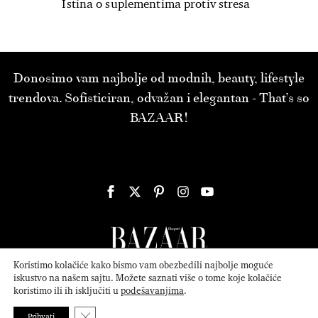
Istina o suplementima protiv stresa
Donosimo vam najbolje od modnih, beauty, lifestyle
trendova. Sofisticiran, odvažan i elegantan - That’s so
BAZAAR!
Koristimo kolačiće kako bismo vam obezbedili najbolje moguće
iskustvo na našem sajtu. Možete saznati više o tome koje kolačiće
koristimo ili ih isključiti u
podešavanjima
.
© 2026
ATTICA MEDIA
Serbia, Inc. All Rights Reserved.
Politika
privatnosti
.
Close GDPR Cookie Banner
Prihvati