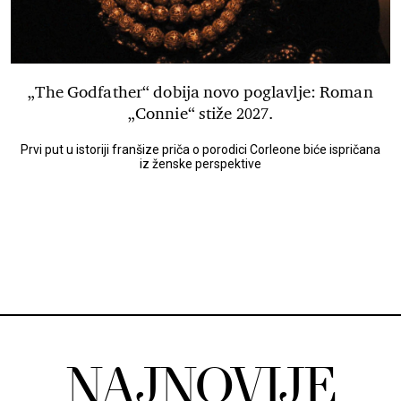
„The Godfather“ dobija novo poglavlje: Roman
„Connie“ stiže 2027.
Prvi put u istoriji franšize priča o porodici Corleone biće ispričana
iz ženske perspektive
NAJNOVIJE