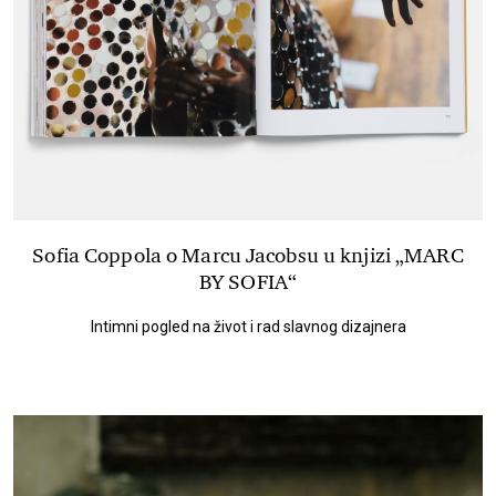
Sofia Coppola o Marcu Jacobsu u knjizi „MARC
BY SOFIA“
Intimni pogled na život i rad slavnog dizajnera