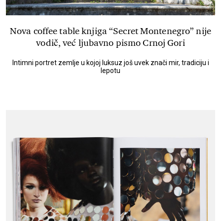
Nova coffee table knjiga “Secret Montenegro” nije
vodič, već ljubavno pismo Crnoj Gori
Intimni portret zemlje u kojoj luksuz još uvek znači mir, tradiciju i
lepotu