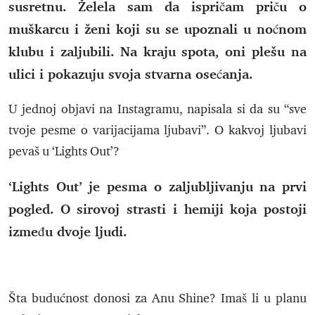
susretnu. Želela sam da ispričam priču o
muškarcu i ženi koji su se upoznali u noćnom
klubu i zaljubili. Na kraju spota, oni plešu na
ulici i pokazuju svoja stvarna osećanja.
U jednoj objavi na Instagramu, napisala si da su “sve
tvoje pesme o varijacijama ljubavi”. O kakvoj ljubavi
pevaš u ‘Lights Out’?
‘Lights Out’ je pesma o zaljubljivanju na prvi
pogled. O sirovoj strasti i hemiji koja postoji
između dvoje ljudi.
Šta budućnost donosi za Anu Shine? Imaš li u planu