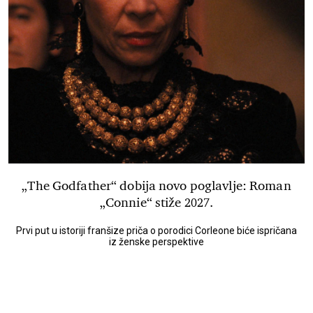
„The Godfather“ dobija novo poglavlje: Roman
„Connie“ stiže 2027.
Prvi put u istoriji franšize priča o porodici Corleone biće ispričana
iz ženske perspektive