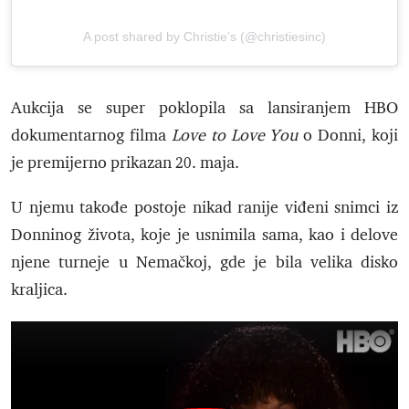
A post shared by Christie’s (@christiesinc)
Aukcija se super poklopila sa lansiranjem HBO
dokumentarnog filma
Love to Love You
o Donni, koji
je premijerno prikazan 20. maja.
U njemu takođe postoje nikad ranije viđeni snimci iz
Donninog života, koje je usnimila sama, kao i delove
njene turneje u Nemačkoj, gde je bila velika disko
kraljica.