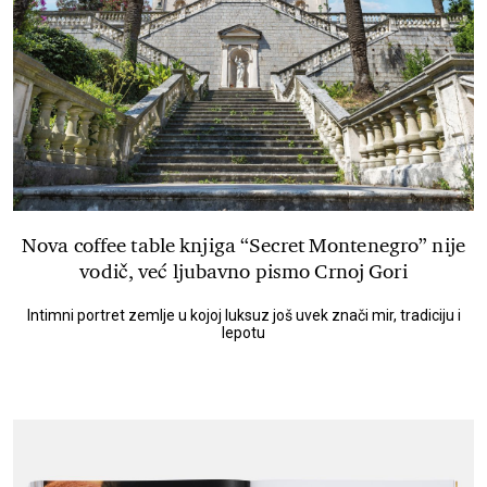
Nova coffee table knjiga “Secret Montenegro” nije
vodič, već ljubavno pismo Crnoj Gori
Intimni portret zemlje u kojoj luksuz još uvek znači mir, tradiciju i
lepotu