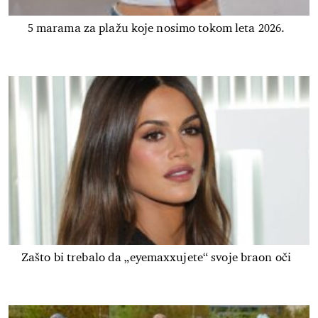
5 marama za plažu koje nosimo tokom leta 2026.
Zašto bi trebalo da „eyemaxxujete“ svoje braon oči