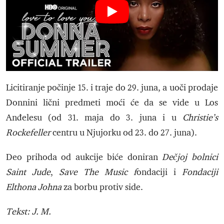
Licitiranje počinje 15. i traje do 29. juna, a uoči prodaje
Donnini lični predmeti moći će da se vide u Los
Anđelesu (od 31. maja do 3. juna i u
Christie’s
Rockefeller
centru u Njujorku od 23. do 27. juna).
Deo prihoda od aukcije biće doniran
Dečjoj bolnici
Saint Jude
,
Save The Music f
ondaciji i
Fondaciji
Elthona Johna
za borbu protiv side.
Tekst: J. M.