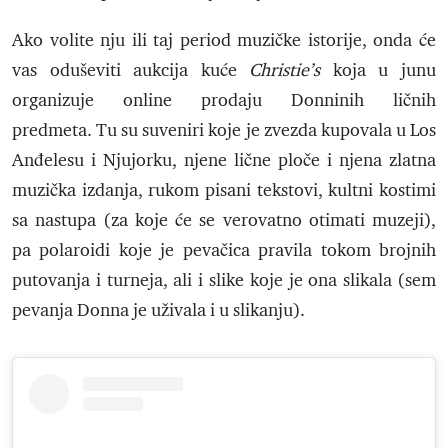
Ako volite nju ili taj period muzičke istorije, onda će
vas oduševiti aukcija kuće
Christie’s
koja u junu
organizuje online prodaju Donninih ličnih
predmeta. Tu su suveniri koje je zvezda kupovala u Los
Anđelesu i Njujorku, njene lične ploče i njena zlatna
muzička izdanja, rukom pisani tekstovi, kultni kostimi
sa nastupa (za koje će se verovatno otimati muzeji),
pa polaroidi koje je pevačica pravila tokom brojnih
putovanja i turneja, ali i slike koje je ona slikala (sem
pevanja Donna je uživala i u slikanju).