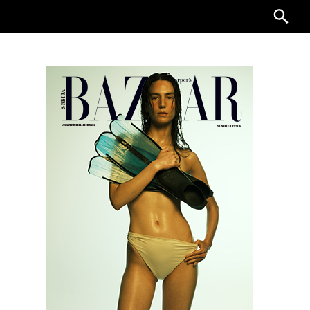
Searc
for: