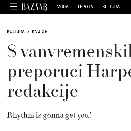
MODA
LEPOTA
KULTURA
KULTURA
>
KNJIGE
8 vanvremenskih
preporuci Har
redakcije
Rhythm is gonna get you!