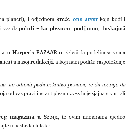
kreće
ona stvar
na planeti), i odjednom
koja budi i
pohrlite ka plesnom podijumu, đuskajući
i vas da
ma u Harper’s BAZAAR-u
, želeći da podelim sa vama
redakciji
alica) u našoj
, a koji nam podižu raspoloženje
 na um odmah pada nekoliko pesama, te da moraju da
ja od vas pravi instant plesnu zvezdu je sjajna stvar, ali
šeg magazina u Srbiji
, te ovim numerama ujedno
ajte u nastavku teksta: