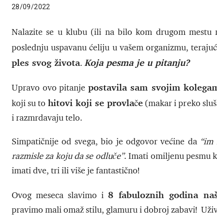
28/09/2022
Nalazite se u klubu (ili na bilo kom drugom mestu 
poslednju uspavanu ćeliju u vašem organizmu, terajuć
ples svog života
Koja pesma je u pitanju?
.
postavila sam svojim kolega
Upravo ovo pitanje
hitovi koji se provlače
koji su to
(makar i preko sluš
i razmrdavaju telo.
Simpatičnije od svega, bio je odgovor većine da
“im
razmisle za koju da se odluče”
. Imati omiljenu pesmu ko
imati dve, tri ili više je fantastično!
8 fabuloznih godina na
Ovog meseca slavimo i
pravimo mali omaž stilu, glamuru i dobroj zabavi! Uživ