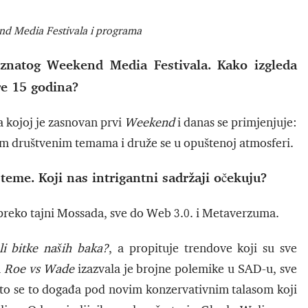
nd Media Festivala i programa
oznatog Weekend Media Festivala. Kako izgleda
re 15 godina?
na kojoj je zasnovan prvi
Weekend
i danas se primjenjuje:
žnim društvenim temama i druže se u opuštenoj atmosferi.
teme. Koji nas intrigantni sadržaji očekuju?
, preko tajni Mossada, sve do Web 3.0. i Metaverzuma.
i bitke naših baka?
, a propituje trendove koji su sve
a
Roe vs Wade
izazvala je brojne polemike u SAD-u, sve
što se to događa pod novim konzervativnim talasom koji