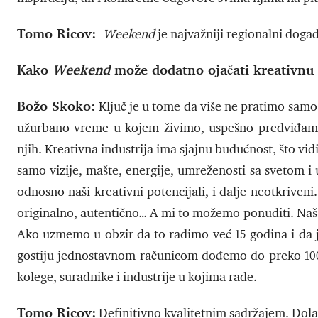
Tomo Ricov:
Weekend
je najvažniji regionalni događa
Kako
Weekend
može dodatno ojačati kreativnu 
Božo Skoko:
Ključ je u tome da više ne pratimo samo
užurbano vreme u kojem živimo, uspešno predviđam
njih. Kreativna industrija ima sjajnu budućnost, što vi
samo vizije, mašte, energije, umreženosti sa svetom i
odnosno naši kreativni potencijali, i dalje neotkriveni
originalno, autentično… A mi to možemo ponuditi. Naš c
Ako uzmemo u obzir da to radimo već 15 godina i da je
gostiju jednostavnom računicom dođemo do preko 100.00
kolege, suradnike i industrije u kojima rade.
Tomo Ricov:
Definitivno kvalitetnim sadržajem. Dol