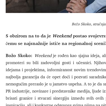
Božo Skoko, stručnja
S obzirom na to da je
Weekend
postao svojevrs
čemu se najsnažnije ističe na regionalnoj sceni
Božo Skoko:
Weekend
je rođen kao sjajna ideja, al
promoteri su bili zadovoljni gosti i učesnici. Njih
idejama i projektima, informiranost novim trendovima
najbolja garancija da će opet doći i pozvati saradnike
nemogućim preraslo je u jamstvo uspeha. A to je da s
PR industrije, novinare i predstavnike medija, ljude iz 
brisati granice i stvarati sinergiju između svih ovi
inspiraciju, ali i konkretne odgovore svima njima na p