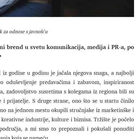
k za odnose s javnošću
ni brend u svetu komunikacija, medija i PR-a, po
?
i iz godine u godinu je jačala njegova snaga, a najbolji
ovo oduševljenje predavačima i zabavom, inspiriranost
, zadovoljstvo susretima s kolegama iz regiona bili su
 i prijatelje. S druge strane, ono što se u startu činilo
mo na jednom mestu okupili stručnjake iz marketinške i
kreativne industrije, kulture i biznisa. Tržište je počelo
h područja, a mi smo to prepoznali i pokušali ponuditi
itanja koja se nameću.