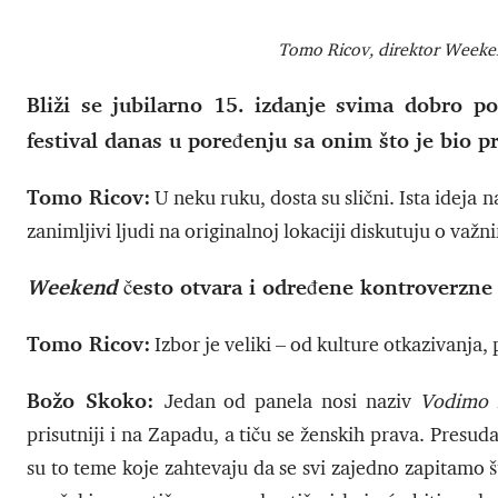
Tomo Ricov, direktor Weeke
Bliži se jubilarno 15. izdanje svima dobro p
festival danas u poređenju sa onim što je bio p
Tomo Ricov:
U neku ruku, dosta su slični. Ista ideja 
zanimljivi ljudi na originalnoj lokaciji diskutuju o va
Weekend
često otvara i određene kontroverzne 
Tomo Ricov:
Izbor je veliki – od kulture otkazivanja
Božo Skoko:
Jedan od panela nosi naziv
Vodimo l
prisutniji i na Zapadu, a tiču se ženskih prava. Presud
su to teme koje zahtevaju da se svi zajedno zapitamo 