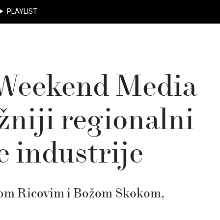
PLAYLIST
eekend Media
žniji regionalni
e industrije
omom Ricovim i Božom Skokom,