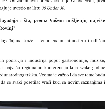
edice. Od zanimljivih predavača tu je Ghada Wali, prva
es
ju je uvrstio na listu
30 Under 30
.
ogađaja i šta, prema Vašem mišljenju, najviše
 Rovinj?
 događajima traže – fenomenalnu atmosferu i odličan
tih područja i industrija poput gastronomije, muzike,
asi najveću regionalnu konferenciju koja svake godine
 međunarodnog tržišta. Veoma je važno i da sve teme budu
 i da se svaki posetilac vraći kući sa novim saznanjima i