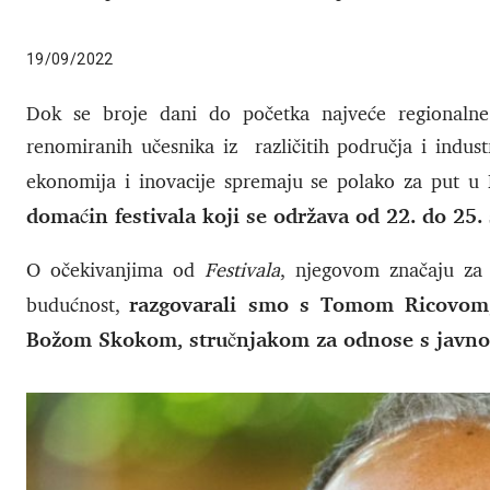
19/09/2022
Dok se broje dani do početka najveće regionaln
renomiranih učesnika iz različitih područja i indust
ekonomija i inovacije spremaju se polako za put u
domaćin festivala koji se održava od 22. do 2
O očekivanjima od
Festivala
, njegovom značaju za
razgovarali smo s Tomom Ricovom
budućnost,
Božom Skokom, stručnjakom za odnose s javno