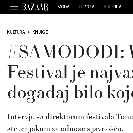
MODA
LEPOTA
KULTURA
KULTURA
>
KNJIGE
#SAMODOĐI: W
Festival je najva
događaj bilo koj
Intervju sa direktorom festivala T
stručnjakom za odnose s javnošću.