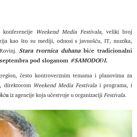
e konferencije
Weekend Media Festivala
, veliki broj
rija kao što su mediji, odnosi s javnošću, IT, muzika,
Stara tvornica duhana
biće tradicionalni
 Rovinj.
5. septembra pod sloganom
#SAMODOĐI
.
 region, često kontroverznim temama i planovima za
, direktorom
Weekend Media Festivala
i programa, i
šću
iz agencije koja učestvuje u organizaciji
Festivala.