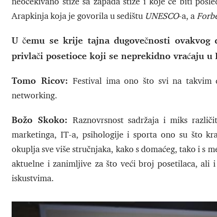
neočekivano stiže sa zapada stiže i koje će biti posl
Arapkinja koja je govorila u sedištu
UNESCO
-a, a
Forb
U čemu se krije tajna dugovečnosti ovakvog d
privlači posetioce koji se neprekidno vraćaju u
Tomo Ricov:
Festival ima ono što svi na takvim
networking.
Božo Skoko:
Raznovrsnost sadržaja i miks različi
marketinga, IT-a, psihologije i sporta ono su što kr
okuplja sve više stručnjaka, kako s domaćeg, tako i s
aktuelne i zanimljive za što veći broj posetilaca, ali
iskustvima.