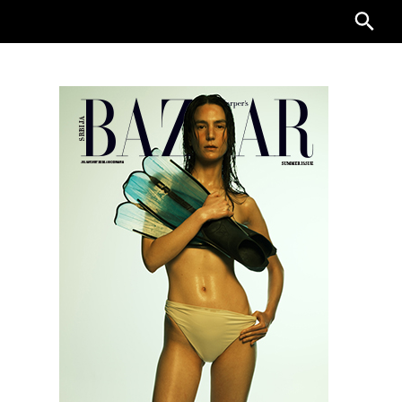
Searc
for: