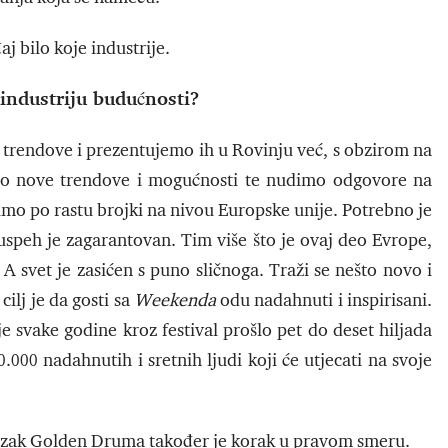
j bilo koje industrije.
industriju budućnosti?
 trendove i prezentujemo ih u Rovinju već, s obzirom na
o nove trendove i mogućnosti te nudimo odgovore na
dimo po rastu brojki na nivou Europske unije. Potrebno je
 uspeh je zagarantovan. Tim više što je ovaj deo Evrope,
. A svet je zasićen s puno sličnoga. Traži se nešto novo i
ilj je da gosti sa
Weekenda
odu nadahnuti i inspirisani.
 svake godine kroz festival prošlo pet do deset hiljada
0 nadahnutih i sretnih ljudi koji će utjecati na svoje
azak Golden Druma također je korak u pravom smeru.