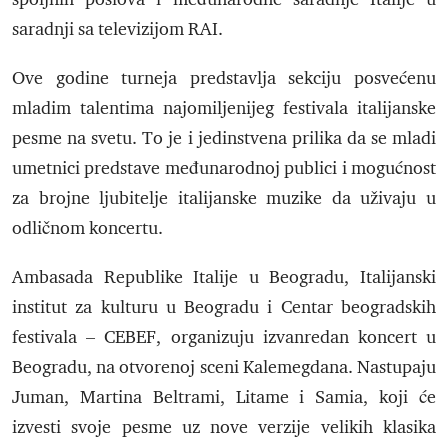
saradnji sa televizijom RAI.
Ove godine turneja predstavlja sekciju posvećenu
mladim talentima najomiljenijeg festivala italijanske
pesme na svetu. To je i jedinstvena prilika da se mladi
umetnici predstave međunarodnoj publici i mogućnost
za brojne ljubitelje italijanske muzike da uživaju u
odličnom koncertu.
Ambasada Republike Italije u Beogradu, Italijanski
institut za kulturu u Beogradu i Centar beogradskih
festivala – CEBEF, organizuju izvanredan koncert u
Beogradu, na otvorenoj sceni Kalemegdana. Nastupaju
Juman, Martina Beltrami, Litame i Samia, koji će
izvesti svoje pesme uz nove verzije velikih klasika