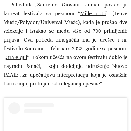
– Pobednik „Sanremo Giovani“ Juman postao je
laureat festivala sa pesmom “
Mille notti
” (Leave
Music/Polydor/Universal Music), kada je prošao dve
selekcije i istakao se među više od 700 primljenih
prijava. Ova pobeda omogućila mu je učešće i na
festivalu Sanremo 1. februara 2022. godine sa pesmom
„
Ora e qui
“. Tokom učešća na ovom festivalu dobio je
nagradu Janači, koju dodeljuje udruženje Nuovo
IMAIE „za upečatljivu interpretaciju koja je osnažila
harmoniju, prefinjenost i eleganciju pesme“.