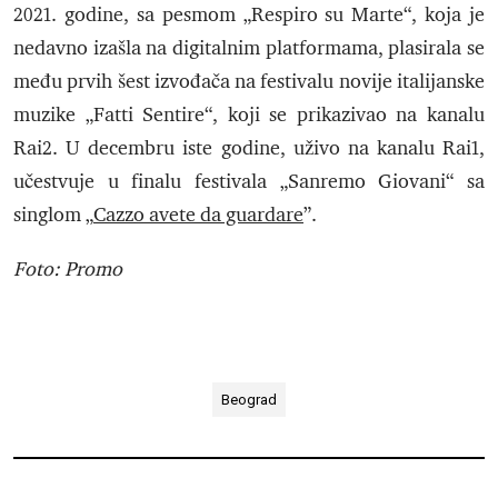
2021. godine, sa pesmom „Respiro su Marte“, koja je
nedavno izašla na digitalnim platformama, plasirala se
među prvih šest izvođača na festivalu novije italijanske
muzike „Fatti Sentire“, koji se prikazivao na kanalu
Rai2. U decembru iste godine, uživo na kanalu Rai1,
učestvuje u finalu festivala „Sanremo Giovani“ sa
singlom „
Cazzo avete da guardare
”.
Foto: Promo
Beograd