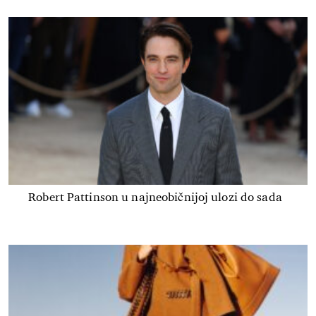
Robert Pattinson u najneobičnijoj ulozi do sada