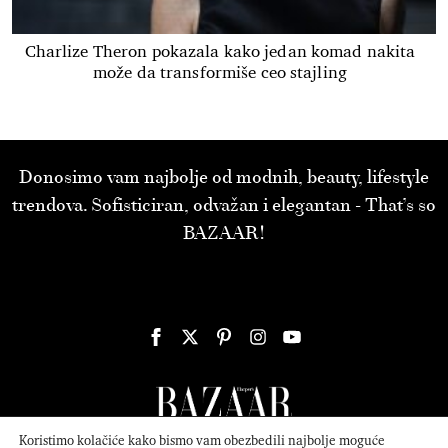
Charlize Theron pokazala kako jedan komad nakita
može da transformiše ceo stajling
Donosimo vam najbolje od modnih, beauty, lifestyle
trendova. Sofisticiran, odvažan i elegantan - That’s so
BAZAAR!
Koristimo kolačiće kako bismo vam obezbedili najbolje moguće