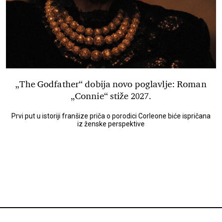
„The Godfather“ dobija novo poglavlje: Roman
„Connie“ stiže 2027.
Prvi put u istoriji franšize priča o porodici Corleone biće ispričana
iz ženske perspektive