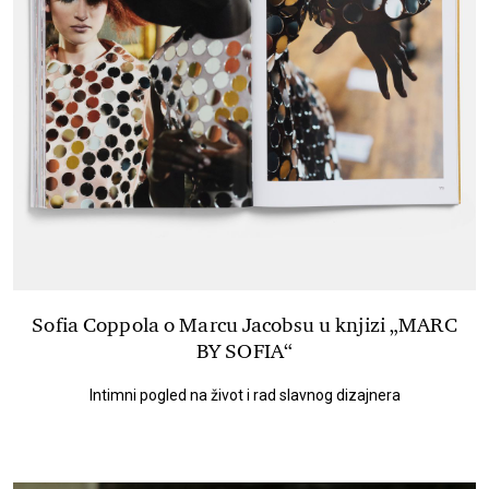
Sofia Coppola o Marcu Jacobsu u knjizi „MARC
BY SOFIA“
Intimni pogled na život i rad slavnog dizajnera