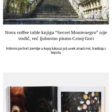
Nova coffee table knjiga “Secret Montenegro” nije
vodič, već ljubavno pismo Crnoj Gori
Intimni portret zemlje u kojoj luksuz još uvek znači mir, tradiciju i
lepotu