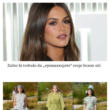
Zašto bi trebalo da „eyemaxxujete“ svoje braon oči