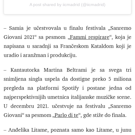
A post shared by iicmadrid (@iicmadrid)
– Samia je učestvovala u finalu festivala „Sanremo
Giovani 2021“ sa pesmom „
Fammi respirare
“, koja je
napisana u saradnji sa Frančeskom Kataldom koji je
uradio i aranžman i produkciju.
– Kantautorka Martina Beltrami je sa svega tri
snimljena singla uspela da dostigne preko 5 miliona
pregleda na platformi Spotify i postane jedna od
najperspektivnijih umetnica italijanske muzičke scene.
U decembru 2021. učestvuje na festivalu „Sanremo
Giovani“ sa pesmom „
Parlo di te
“, gde stiže do finala.
– Anđelika Litame, poznata samo kao Litame, u junu