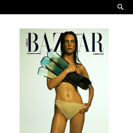
Searc
for: