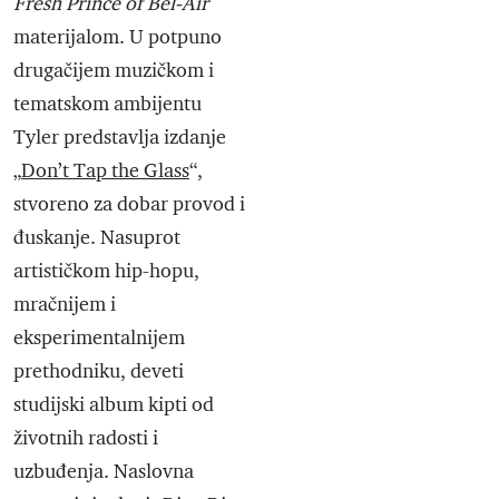
Fresh Prince of Bel-Air
materijalom. U potpuno
drugačijem muzičkom i
tematskom ambijentu
Tyler predstavlja izdanje
„
Don’t Tap the Glass
“,
stvoreno za dobar provod i
đuskanje. Nasuprot
artističkom hip-hopu,
mračnijem i
eksperimentalnijem
prethodniku, deveti
studijski album kipti od
životnih radosti i
uzbuđenja. Naslovna