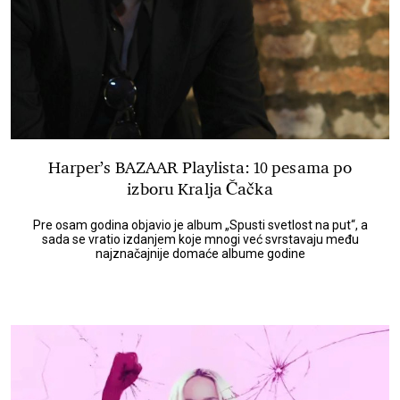
Harper’s BAZAAR Playlista: 10 pesama po
izboru Kralja Čačka
Pre osam godina objavio je album „Spusti svetlost na put“, a
sada se vratio izdanjem koje mnogi već svrstavaju među
najznačajnije domaće albume godine