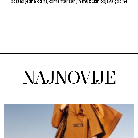
postao jedna od najkomentarisanijih muzičkih objava godine
NAJNOVIJE