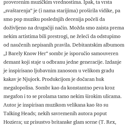
proverenim muzičkim vrednostima. Ipak, ta vrsta
„svaštarenja“ je (i nama starijima) proširila vidike, pa
smo pop muziku poslednjih decenija počeli da
doživljeno na drugačiji način. Možda smo zaista prema
nekim artistima bili prestrogi, ne želeći da odstupimo
od naučenih nepisanih pravila. Debitantskim albumom
„I Barely Know Her“ sombr je isporučio samouveren
demant koji staje u odbranu jedne generacije. Izdanje
je inspirisano ljubavnim zanosom u velikom gradu
kakav je Njujork. Produkcijom je dočaran huk
megalopolisa. Sombr kao da konstantno peva kroz
megafon i to se prolama tamo nekim širokim ulicama.
Autor je inspirisan muzikom velikana kao što su
Talking Heads; nekih savremenih autora poput
Hoziera; uz prisustvo britanske glam scene (T. Rex,