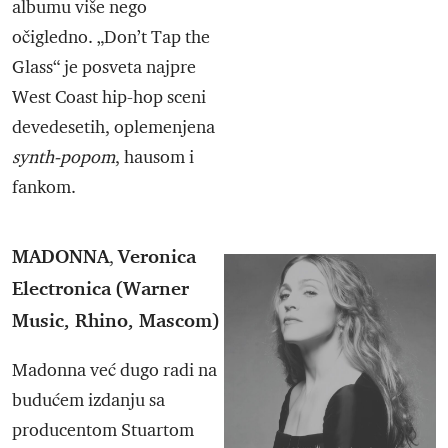
albumu više nego
očigledno. „Don’t Tap the
Glass“ je posveta najpre
West Coast hip-hop sceni
devedesetih, oplemenjena
synth-popom
, hausom i
fankom.
MADONNA
Veronica
,
Electronica
(Warner
Music, Rhino, Mascom)
Madonna već dugo radi na
budućem izdanju sa
producentom Stuartom