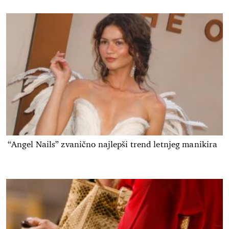
“Angel Nails” zvanično najlepši trend letnjeg manikira