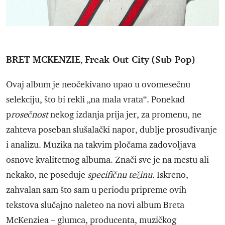
BRET MCKENZIE
Freak Out City
(Sub Pop)
,
Ovaj album je neočekivano upao u ovomesečnu
selekciju, što bi rekli „na mala vrata“. Ponekad
p
rosečnost
nekog izdanja prija jer, za promenu, ne
zahteva poseban slušalački napor, dublje prosuđivanje
i analizu. Muzika na takvim pločama zadovoljava
osnove kvalitetnog albuma. Znači sve je na mestu ali
nekako, ne poseduje
specifičnu težinu
. Iskreno,
zahvalan sam što sam u periodu pripreme ovih
tekstova slučajno naleteo na novi album Breta
McKenziea – glumca, producenta, muzičkog