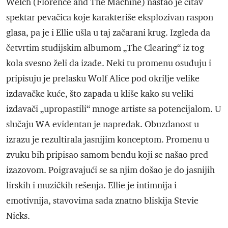
Welch (Florence and The Machine) nastao je čitav
spektar pevačica koje karakteriše eksplozivan raspon
glasa, pa je i Ellie ušla u taj začarani krug. Izgleda da
četvrtim studijskim albumom „The Clearing“ iz tog
kola svesno želi da izađe. Neki tu promenu osuđuju i
pripisuju je prelasku Wolf Alice pod okrilje velike
izdavačke kuće, što zapada u kliše kako su veliki
izdavači „upropastili“ mnoge artiste sa potencijalom. U
slučaju WA evidentan je napredak. Obuzdanost u
izrazu je rezultirala jasnijim konceptom. Promenu u
zvuku bih pripisao samom bendu koji se našao pred
izazovom. Poigravajući se sa njim došao je do jasnijih
lirskih i muzičkih rešenja. Ellie je intimnija i
emotivnija, stavovima sada znatno bliskija Stevie
Nicks.