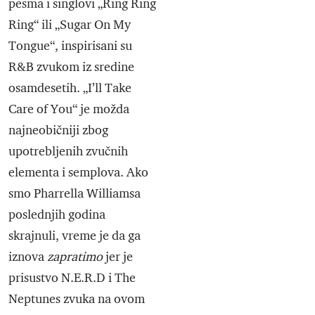
pesma i singlovi „Ring Ring
Ring“ ili „Sugar On My
Tongue“, inspirisani su
R&B zvukom iz sredine
osamdesetih. „I’ll Take
Care of You“ je možda
najneobičniji zbog
upotrebljenih zvučnih
elementa i semplova. Ako
smo Pharrella Williamsa
poslednjih godina
skrajnuli, vreme je da ga
iznova
zapratimo
jer je
prisustvo N.E.R.D i The
Neptunes zvuka na ovom