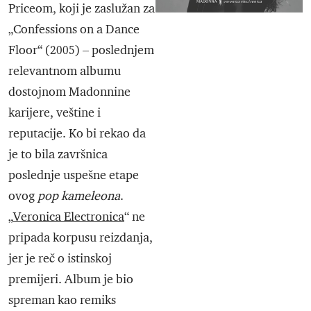
Priceom, koji je zaslužan za
„Confessions on a Dance
Floor“ (2005) – poslednjem
relevantnom albumu
dostojnom Madonnine
karijere, veštine i
reputacije. Ko bi rekao da
je to bila završnica
poslednje uspešne etape
ovog
pop kameleona
.
„
Veronica Electronica
“ ne
pripada korpusu reizdanja,
jer je reč o istinskoj
premijeri. Album je bio
spreman kao remiks