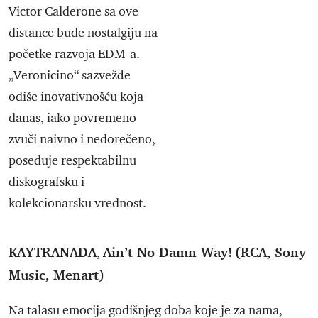
Victor Calderone sa ove
distance bude nostalgiju na
početke razvoja EDM-a.
„Veronicino“ sazvežđe
odiše inovativnošću koja
danas, iako povremeno
zvuči naivno i nedorečeno,
poseduje respektabilnu
diskografsku i
kolekcionarsku vrednost.
KAYTRANADA
Ain’t No Damn Way!
(RCA, Sony
,
Music, Menart)
Na talasu emocija godišnjeg doba koje je za nama,