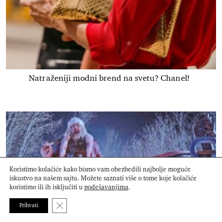
Natraženiji modni brend na svetu? Chanel!
Koristimo kolačiće kako bismo vam obezbedili najbolje moguće
iskustvo na našem sajtu. Možete saznati više o tome koje kolačiće
koristimo ili ih isključiti u
podešavanjima
.
Close GDPR Cookie Banner
Prihvati