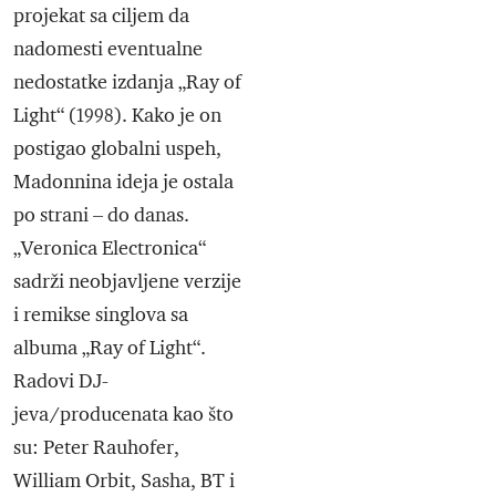
projekat sa ciljem da
nadomesti eventualne
nedostatke izdanja „Ray of
Light“ (1998). Kako je on
postigao globalni uspeh,
Madonnina ideja je ostala
po strani – do danas.
„Veronica Electronica“
sadrži neobjavljene verzije
i remikse singlova sa
albuma „Ray of Light“.
Radovi DJ-
jeva/producenata kao što
su: Peter Rauhofer,
William Orbit, Sasha, BT i