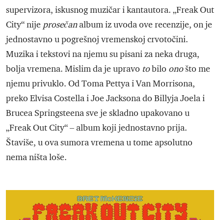
supervizora, iskusnog muzičar i kantautora. „Freak Out
City“ nije
prosečan
album iz uvoda ove recenzije, on je
jednostavno u pogrešnoj vremenskoj crvotočini.
Muzika i tekstovi na njemu su pisani za neka druga,
bolja vremena. Mislim da je upravo
to
bilo
ono
što me
njemu privuklo. Od Toma Pettya i Van Morrisona,
preko Elvisa Costella i Joe Jacksona do Billyja Joela i
Brucea Springsteena sve je skladno upakovano u
„Freak Out City“ – album koji jednostavno prija.
Štaviše, u ova sumora vremena u tome apsolutno
nema ništa loše.