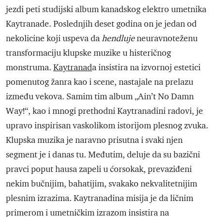
jezdi peti studijski album kanadskog elektro umetnika
Kaytranade. Poslednjih deset godina on je jedan od
nekolicine koji uspeva da
hendluje
neuravnoteženu
transformaciju klupske muzike u histeričnog
monstruma.
Kaytranad
a insistira na izvornoj estetici
pomenutog žanra kao i scene, nastajale na prelazu
između vekova. Samim tim album „Ain’t No Damn
Way!“, kao i mnogi prethodni Kaytranadini radovi, je
upravo inspirisan vaskolikom istorijom plesnog zvuka.
Klupska muzika je naravno prisutna i svaki njen
segment je i danas tu. Međutim, deluje da su bazični
pravci poput hausa zapeli u ćorsokak, prevaziđeni
nekim bučnijim, bahatijim, svakako nekvalitetnijim
plesnim izrazima. Kaytranadina misija je da ličnim
primerom i umetničkim izrazom insistira na