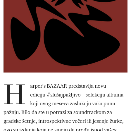
H
arper’s BAZAAR predstavlja novu
ediciju
#slušajpažljivo
– selekciju albuma
koji ovog meseca zaslužuju vašu punu
pažnju. Bilo da ste u potrazi za soundtrackom za
gradske šetnje, introspektivne večeri ili jesenje žurke,
ovo su izdanja koja ne smeju da prođu ispod vašeg