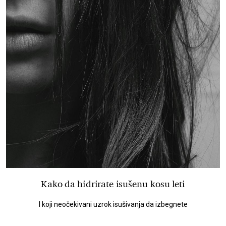
Kako da hidrirate isušenu kosu leti
I koji neočekivani uzrok isušivanja da izbegnete