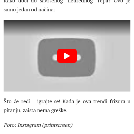
Kako doći do savršenog “neurednog” repa? Ovo je
samo jedan od načina:
Što će reći – igrajte se! Kada je ova trendi frizura u
pitanju, zaista nema greške.
Foto: Instagram (printscreen)