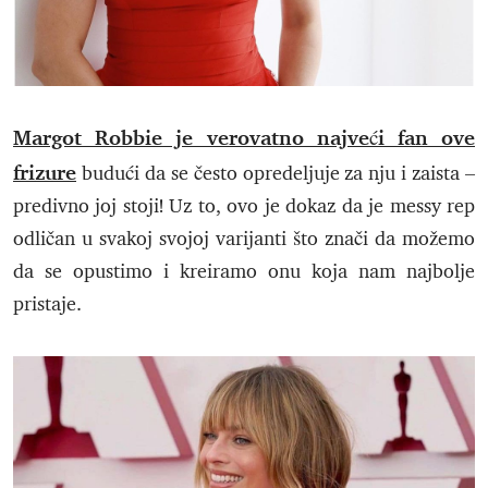
Margot Robbie je verovatno najveći fan ove
frizure
budući da se često opredeljuje za nju i zaista –
predivno joj stoji! Uz to, ovo je dokaz da je messy rep
odličan u svakoj svojoj varijanti što znači da možemo
da se opustimo i kreiramo onu koja nam najbolje
pristaje.