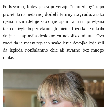
Podsećamo, Kaley je svoju verziju “neurednog” repa
dodeli Emmy nagrada
prošetala na nedavnoj
, a iako
njena frizura deluje kao da je isplanirana i napravljena
tako da izgleda perfektno, glumičina frizerka je otkrila
da ju je napravila doslovno za nekoliko minuta. Ovo
znači da je messy rep san svake lenje devojke koja želi
da izgleda nonšalantno chic ali stvarno bez mnogo
muke.