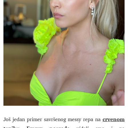
crvenom
Još jedan primer savršenog messy repa na