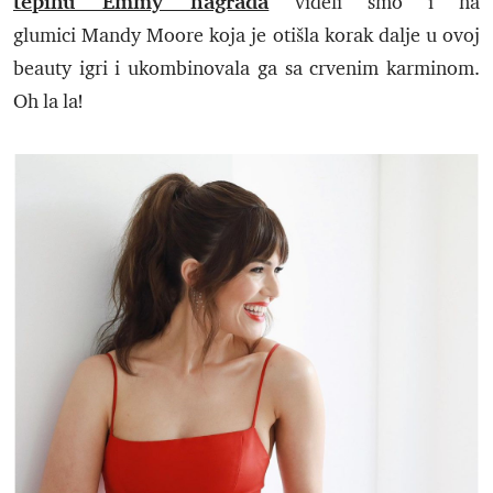
tepihu Emmy nagrada
videli smo i na
glumici Mandy Moore koja je otišla korak dalje u ovoj
beauty igri i ukombinovala ga sa crvenim karminom.
Oh la la!