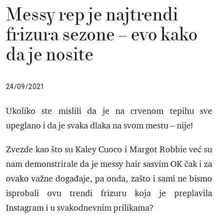
Messy rep je najtrendi
frizura sezone – evo kako
da je nosite
24/09/2021
Ukoliko ste mislili da je na crvenom tepihu sve
upeglano i da je svaka dlaka na svom mestu – nije!
Zvezde kao što su Kaley Cuoco i Margot Robbie već su
nam demonstrirale da je messy hair sasvim OK čak i za
ovako važne događaje, pa onda, zašto i sami ne bismo
isprobali ovu trendi frizuru koja je preplavila
Instagram i u svakodnevnim prilikama?