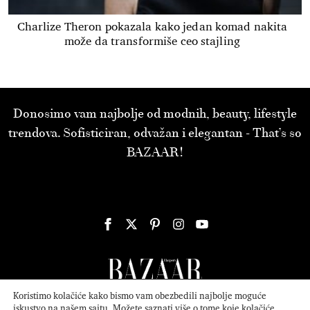
Charlize Theron pokazala kako jedan komad nakita
može da transformiše ceo stajling
Donosimo vam najbolje od modnih, beauty, lifestyle
trendova. Sofisticiran, odvažan i elegantan - That’s so
BAZAAR!
Koristimo kolačiće kako bismo vam obezbedili najbolje moguće
iskustvo na našem sajtu. Možete saznati više o tome koje kolačiće