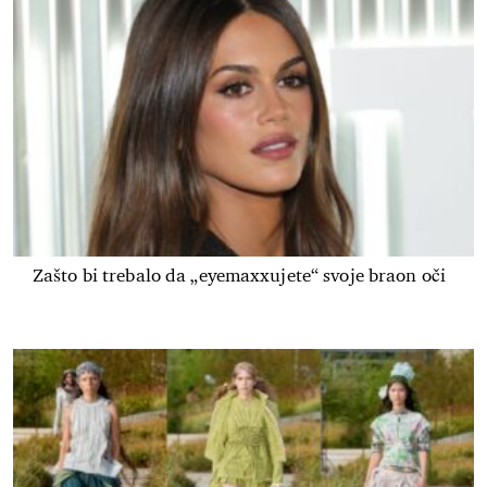
Zašto bi trebalo da „eyemaxxujete“ svoje braon oči