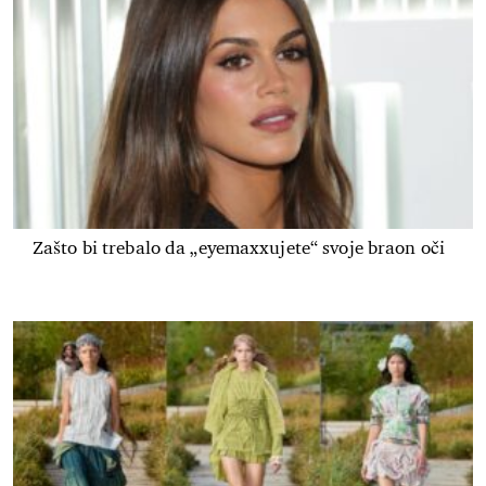
Zašto bi trebalo da „eyemaxxujete“ svoje braon oči