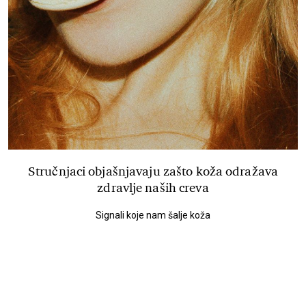
Stručnjaci objašnjavaju zašto koža odražava
zdravlje naših creva
Signali koje nam šalje koža