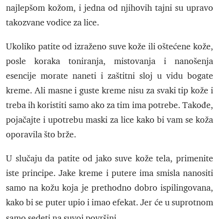
najlepšom kožom, i jedna od njihovih tajni su upravo
takozvane vodice za lice.
Ukoliko patite od izraženo suve kože ili oštećene kože,
posle koraka toniranja, mistovanja i nanošenja
esencije morate naneti i zaštitni sloj u vidu bogate
kreme. Ali masne i guste kreme nisu za svaki tip kože i
treba ih koristiti samo ako za tim ima potrebe. Takođe,
pojačajte i upotrebu maski za lice kako bi vam se koža
oporavila što brže.
U slučaju da patite od jako suve kože tela, primenite
iste principe. Jake kreme i putere ima smisla nanositi
samo na kožu koja je prethodno dobro ispilingovana,
kako bi se puter upio i imao efekat. Jer će u suprotnom
samo sedeti na suvoj površini.