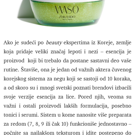
Ako je sudeći po
beauty
ekspertima iz Koreje, zemlje
koja pridaje veliki značaj lepoti i nezi – esencija je
proizvod koji bi trebalo da postane sastavni deo vaše
rutine. Štaviše, ona je jedan od važnih aktera čuvenog
korejskog sistema za negu koji se sastoji od 10 koraka,
a od skoro su i mnogi svetski poznati brendovi izbacili
svoje verzije esencija za lice. Pored njih, veoma su
važni i ostali proizvodi lakših formulacija, posebno
tonici i serumi. Sistem u kome nanosite više preparata
za redom (7, 8, 9 ili čak 10) funkcioniše jednostavno –
počnite sa najlakšom teksturom i idite postepeno do