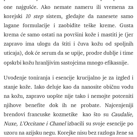
one najgušće. Ako nemate nameru ili vremena za
korejski
10 step
sistem, gledajte da nanesete samo
lagane formulacije i zaobiđite teške kreme. Gusta
krema će samo ostati na površini kože i mastiti je (jer
zapravo ima ulogu da štiti i čuva kožu od spoljnih
uticaja), dok će serum da se upije, prodre dublje i time
opskrbi kožu hranljivim sastojcima mnogo efikasnije.
Uvođenje toniranja i esencije krucijalno je za izgled i
stanje kože. Iako deluje kao da nanosite običnu vodu
na kožu, zapravo uopšte nije tako i nemojte potceniti
njihove benefite dok ih ne probate. Najcenjeniji
brendovi francuske kozmetike kao što su
Caudalie,
Nuxe, L’Occitane i Chanel
izbacili su svoje esencije po
uzoru na azijsku negu. Korejke nisu bez razloga žene sa