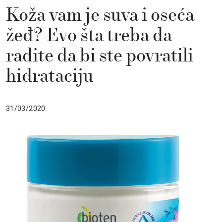
Koža vam je suva i oseća
žeđ? Evo šta treba da
radite da bi ste povratili
hidrataciju
31/03/2020