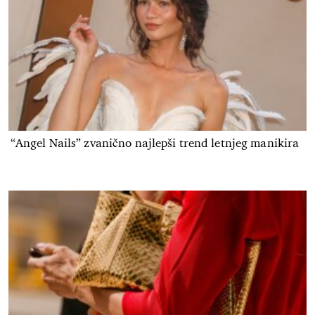
“Angel Nails” zvanično najlepši trend letnjeg manikira