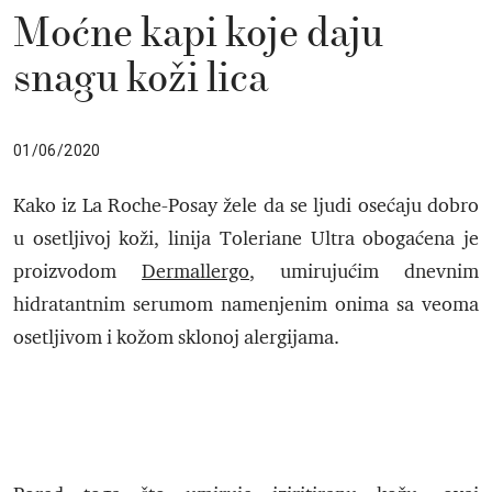
Moćne kapi koje daju
snagu koži lica
01/06/2020
Kako iz La Roche-Posay žele da se ljudi osećaju dobro
u osetljivoj koži, linija Toleriane Ultra obogaćena je
proizvodom
Dermallergo
, umirujućim dnevnim
hidratantnim serumom namenjenim onima sa veoma
osetljivom i kožom sklonoj alergijama.