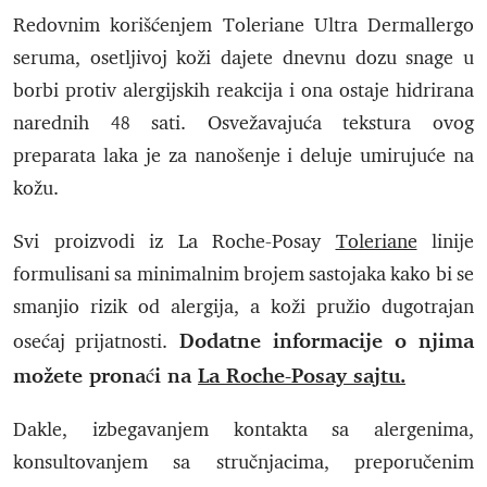
Redovnim korišćenjem Toleriane Ultra Dermallergo
seruma, osetljivoj koži dajete dnevnu dozu snage u
borbi protiv alergijskih reakcija i ona ostaje hidrirana
narednih 48 sati. Osvežavajuća tekstura ovog
preparata laka je za nanošenje i deluje umirujuće na
kožu.
Svi proizvodi iz La Roche-Posay
Toleriane
linije
formulisani sa minimalnim brojem sastojaka kako bi se
smanjio rizik od alergija, a koži pružio dugotrajan
Dodatne informacije o njima
osećaj prijatnosti.
možete pronaći na
La Roche-Posay sajtu.
Dakle, izbegavanjem kontakta sa alergenima,
konsultovanjem sa stručnjacima, preporučenim