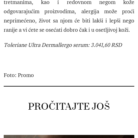
tretmanima, kao i redovnom negom kože
odgovarajućim proizvodima, alergija može proći
neprimećeno, život sa njom će biti lakši i lepši nego
ranije a vi ćete se osećati dobro čak i u osetljivoj koži.
Toleriane Ultra Dermallergo serum: 3.041,60 RSD
Foto: Promo
PROČITAJTE JOŠ