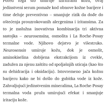
Pored toga što umiruje iziritiranu kožu, ovaj
jedinstveni serum pomaže kod obnove kožne barijere i
time deluje preventivno – smanjuje rizik da dođe do
oštećenja prouzrokovanih alergenima i iritansima. Za
to je zaslužna inovativna kombinacija tri aktivna
sastojka –
neurosensina
, osmolita i La Roche-Posay
termalne vode. Njihovo dejstvo je višestruko.
Neurosensin
umiruje kožu, dok je osmolit,
aminokiselina dobijena ekstrakcijom iz cvekle,
zadužen za njenu zaštitu od spoljašnjih uticaja (kao što
su dehidracija i oksidacija). Istovremeno jača kožnu
barijeru kako ne bi došlo do gubitka vode iz kože.
Zahvaljujući jedinstvenim mineralima, La Roche-Posay
termalna voda pruža umirujući efekat i smanjuje
iritaciju kože.