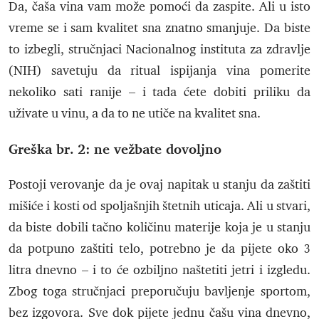
Da, čaša vina vam može pomoći da zaspite. Ali u isto
vreme se i sam kvalitet sna znatno smanjuje. Da biste
to izbegli, stručnjaci Nacionalnog instituta za zdravlje
(NIH) savetuju da ritual ispijanja vina pomerite
nekoliko sati ranije – i tada ćete dobiti priliku da
uživate u vinu, a da to ne utiče na kvalitet sna.
Greška br. 2: ne vežbate dovoljno
Postoji verovanje da je ovaj napitak u stanju da zaštiti
mišiće i kosti od spoljašnjih štetnih uticaja. Ali u stvari,
da biste dobili tačno količinu materije koja je u stanju
da potpuno zaštiti telo, potrebno je da pijete oko 3
litra dnevno – i to će ozbiljno naštetiti jetri i izgledu.
Zbog toga stručnjaci preporučuju bavljenje sportom,
bez izgovora. Sve dok pijete jednu čašu vina dnevno,