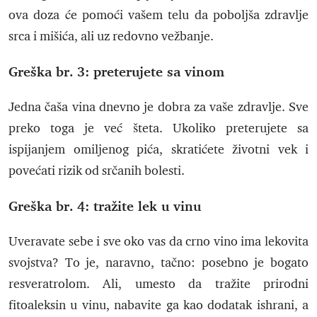
ova doza će pomoći vašem telu da poboljša zdravlje
srca i mišića, ali uz redovno vežbanje.
Greška br. 3: preterujete sa vinom
Jedna čaša vina dnevno je dobra za vaše zdravlje. Sve
preko toga je već šteta. Ukoliko preterujete sa
ispijanjem omiljenog pića, skratićete životni vek i
povećati rizik od srčanih bolesti.
Greška br. 4: tražite lek u vinu
Uveravate sebe i sve oko vas da crno vino ima lekovita
svojstva? To je, naravno, tačno: posebno je bogato
resveratrolom. Ali, umesto da tražite prirodni
fitoaleksin u vinu, nabavite ga kao dodatak ishrani, a