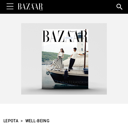
Sea
for:
LEPOTA
>
WELL-BEING