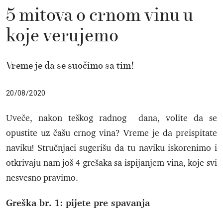
5 mitova o crnom vinu u
koje verujemo
Vreme je da se suočimo sa tim!
20/08/2020
Uveče, nakon teškog radnog dana, volite da se
opustite uz čašu crnog vina? Vreme je da preispitate
naviku! Stručnjaci sugerišu da tu naviku iskorenimo i
otkrivaju nam još 4 grešaka sa ispijanjem vina, koje svi
nesvesno pravimo.
Greška br. 1: pijete pre spavanja