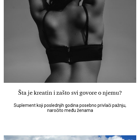
Šta je kreatin i zašto svi govore o njemu?
Suplement koji poslednjih godina posebno privlači pažnju,
naročito među ženama