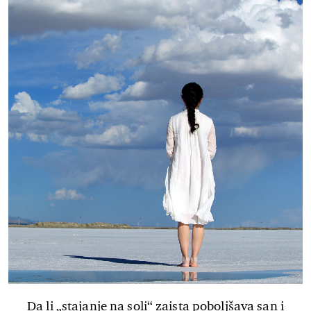
Da li „stajanje na soli“ zaista poboljšava san i