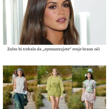
Zašto bi trebalo da „eyemaxxujete“ svoje braon oči