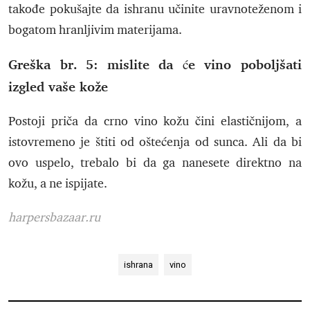
takođe pokušajte da ishranu učinite uravnoteženom i
bogatom hranljivim materijama.
Greška br. 5: mislite da će vino poboljšati
izgled vaše kože
Postoji priča da crno vino kožu čini elastičnijom, a
istovremeno je štiti od oštećenja od sunca. Ali da bi
ovo uspelo, trebalo bi da ga nanesete direktno na
kožu, a ne ispijate.
harpersbazaar.ru
ishrana
vino