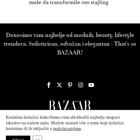
može da transformiše ceo stajling
Donosimo vam najbolje od modnih, beauty, lifestyle
trendova. Sofisticiran, odvažan i elegantan - That’s so
BAZAAR!
Koristimo kolačiće kako bismo vam obezbedili najbolje moguće
iskustvo na našem sajtu. Možete saznati više o tome koje kolačiće
koristimo ili ih isključiti u
podešavanjima
.
© 2026
ATTICA MEDIA
Serbia, Inc. All Rights Reserved.
Politika
privatnosti
.
Close GDPR Cookie Banner