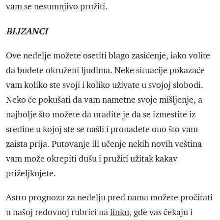
vam se nesumnjivo pružiti.
BLIZANCI
Ove nedelje možete osetiti blago zasićenje, iako volite
da budete okruženi ljudima. Neke situacije pokazaće
vam koliko ste svoji i koliko uživate u svojoj slobodi.
Neko će pokušati da vam nametne svoje mišljenje, a
najbolje što možete da uradite je da se izmestite iz
sredine u kojoj ste se našli i pronađete ono što vam
zaista prija. Putovanje ili učenje nekih novih veština
vam može okrepiti dušu i pružiti užitak kakav
priželjkujete.
Astro prognozu za nedelju pred nama možete pročitati
u našoj redovnoj rubrici na
linku
, gde vas čekaju i