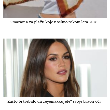
5 marama za plažu koje nosimo tokom leta 2026.
Zašto bi trebalo da „eyemaxxujete“ svoje braon oči