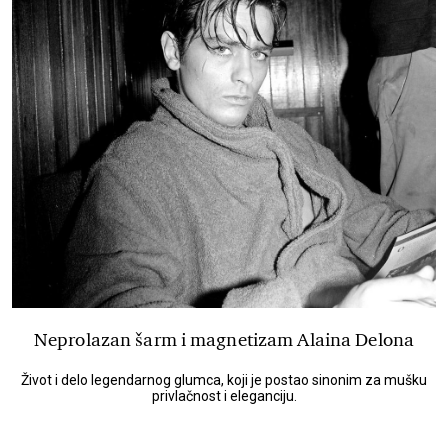
Neprolazan šarm i magnetizam Alaina Delona
Život i delo legendarnog glumca, koji je postao sinonim za mušku
privlačnost i eleganciju.