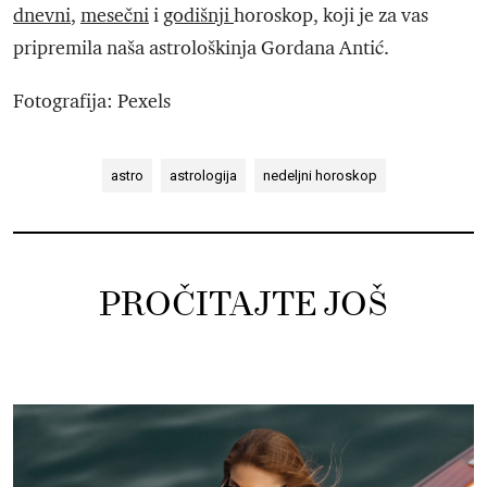
dnevni
,
mesečni
i
godišnji
horoskop, koji je za vas
pripremila naša astrološkinja Gordana Antić.
Fotografija: Pexels
astro
astrologija
nedeljni horoskop
PROČITAJTE JOŠ