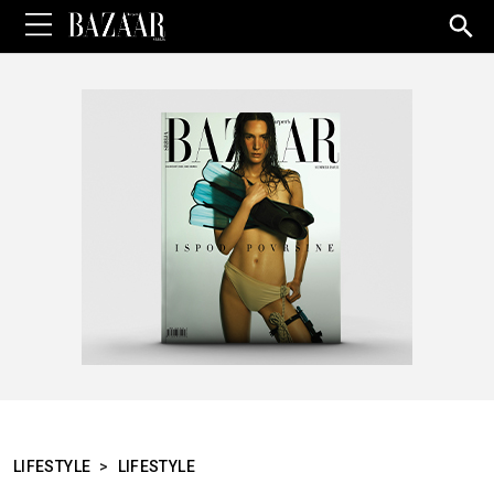
Sea
for:
LIFESTYLE
>
LIFESTYLE