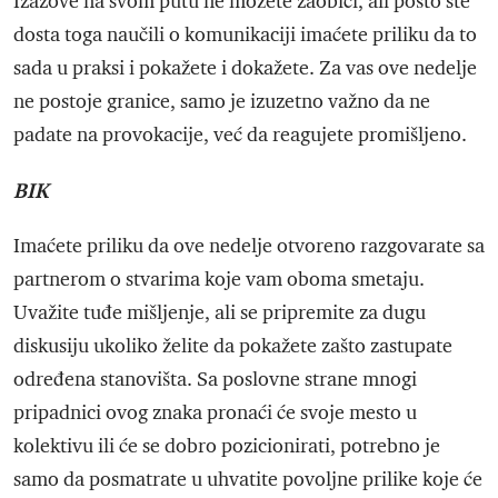
Izazove na svom putu ne možete zaobići, ali pošto ste
dosta toga naučili o komunikaciji imaćete priliku da to
sada u praksi i pokažete i dokažete. Za vas ove nedelje
ne postoje granice, samo je izuzetno važno da ne
padate na provokacije, već da reagujete promišljeno.
BIK
Imaćete priliku da ove nedelje otvoreno razgovarate sa
partnerom o stvarima koje vam oboma smetaju.
Uvažite tuđe mišljenje, ali se pripremite za dugu
diskusiju ukoliko želite da pokažete zašto zastupate
određena stanovišta. Sa poslovne strane mnogi
pripadnici ovog znaka pronaći će svoje mesto u
kolektivu ili će se dobro pozicionirati, potrebno je
samo da posmatrate u uhvatite povoljne prilike koje će