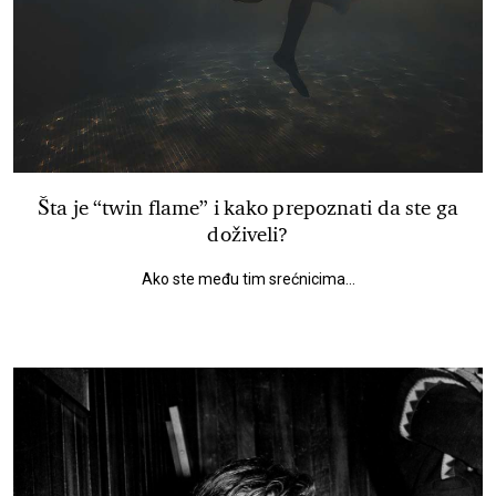
Šta je “twin flame” i kako prepoznati da ste ga
doživeli?
Ako ste među tim srećnicima...