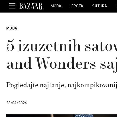
MODA
LEPOTA
KULTURA
MODA
5 izuzetnih sato
and Wonders sa
Pogledajte najtanje, najkompikovanije,
23/04/2024