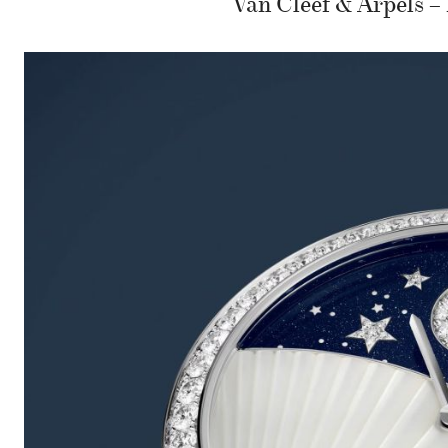
Van Cleef & Arpels –