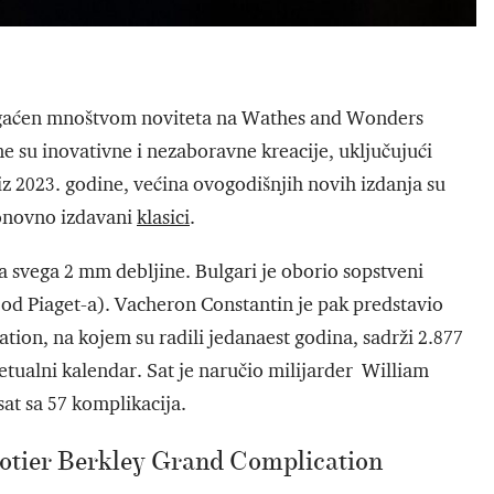
obogaćen mnoštvom noviteta na Wathes and Wonders
 su inovativne i nezaboravne kreacije, uključujući
iz 2023. godine, većina ovogodišnjih novih izdanja su
onovno izdavani
klasici
.
ma svega 2 mm debljine. Bulgari je oborio sopstveni
i od Piaget-a). Vacheron Constantin je pak predstavio
tion, na kojem su radili jedanaest godina, sadrži 2.877
petualni kalendar. Sat je naručio milijarder William
at sa 57 komplikacija.
otier Berkley Grand Complication