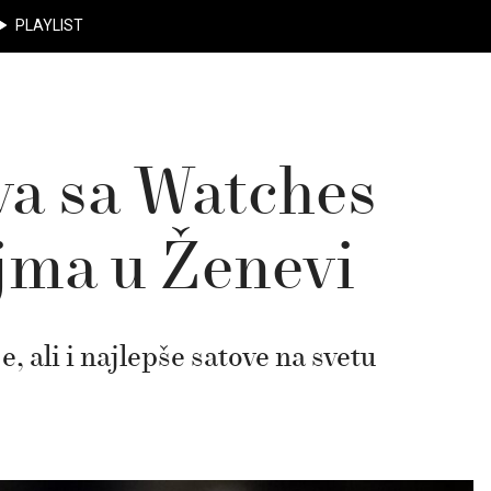
PLAYLIST
va sa Watches
jma u Ženevi
 ali i najlepše satove na svetu