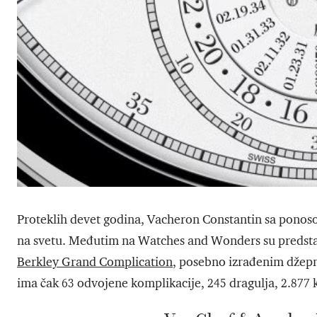
Proteklih devet godina, Vacheron Constantin sa ponosom
na svetu. Međutim na Watches and Wonders su predstavi
Berkley Grand Complication
, posebno izrađenim džepn
ima čak 63 odvojene komplikacije, 245 dragulja, 2.877