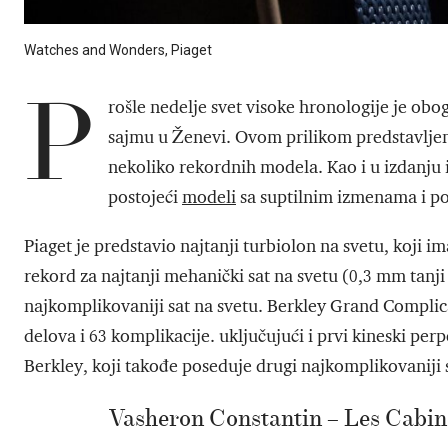
Watches and Wonders, Piaget
P
rošle nedelje svet visoke hronologije je 
sajmu u Ženevi. Ovom prilikom predstavljene
nekoliko rekordnih modela. Kao i u izdanju 
postojeći
modeli
sa suptilnim izmenama i p
Piaget je predstavio najtanji turbiolon na svetu, koji i
rekord za najtanji mehanički sat na svetu (0,3 mm tanj
najkomplikovaniji sat na svetu. Berkley Grand Complica
delova i 63 komplikacije. uključujući i prvi kineski per
Berkley, koji takođe poseduje drugi najkomplikovaniji s
Vasheron Constantin – Les Cabin