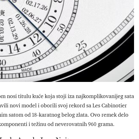
 nosi titulu kuće koja stoji iza najkomplikovanijeg sata
li novi model i oborili svoj rekord sa Les Cabinotier
im satom od 18-karatnog belog zlata. Ovo remek delo
 komponenti i težinu od neverovatnih 960 grama.