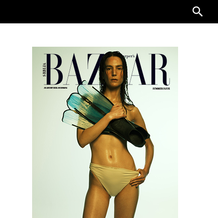
Searc
for: