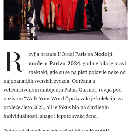
R
Nedelji
evija brenda L’Oréal Paris na
mode u Parizu 2024.
godine bila je pravi
spektakl, gde su se na pisti pojavile neke od
najpoznatijih svetskih zvezda. Održana u
veličanstvenom ambijentu Palais Garnier, revija pod
nazivom “Walk Your Worth” prikazala je kolekciju za
proleće/leto 2025, ali je fokus bio na slavljenju
individualnosti, snage i lepote svake žene.
Kendall