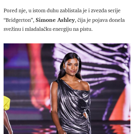
Pored nje, u istom duhu zablistala je i zvezda serije
Simone Ashley
“Bridgerton”,
, čija je pojava donela
svežinu i mladalačku energiju na pistu.