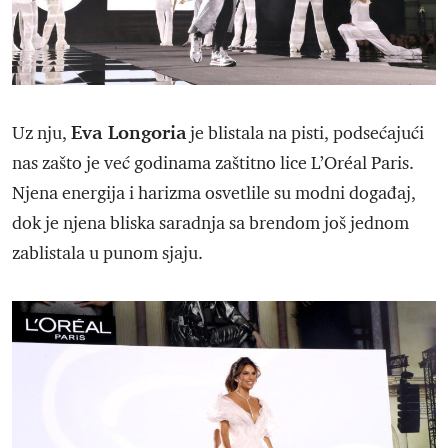
Eva Longoria
Uz nju,
je blistala na pisti, podsećajući
nas zašto je već godinama zaštitno lice L’Oréal Paris.
Njena energija i harizma osvetlile su modni događaj,
dok je njena bliska saradnja sa brendom još jednom
zablistala u punom sjaju.