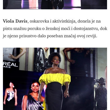
Viola Davis
, oskarovka i aktivistkinja, donela je na
pistu snažnu poruku o ženskoj moći i dostojanstvu, dok
je njeno prisustvo dalo poseban značaj ovoj reviji.