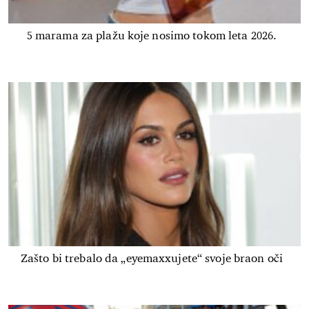
5 marama za plažu koje nosimo tokom leta 2026.
Zašto bi trebalo da „eyemaxxujete“ svoje braon oči