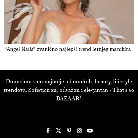
“Angel Nails” zvanično najlepši trend letnjeg manikira
Donosimo vam najbolje od modnih, beauty, lifestyle
trendova. Sofisticiran, odvažan i elegantan - That’s so
BAZAAR!