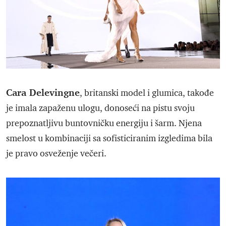
Cara Delevingne
, britanski model i glumica, takođe
je imala zapaženu ulogu, donoseći na pistu svoju
prepoznatljivu buntovničku energiju i šarm. Njena
smelost u kombinaciji sa sofisticiranim izgledima bila
je pravo osveženje večeri.