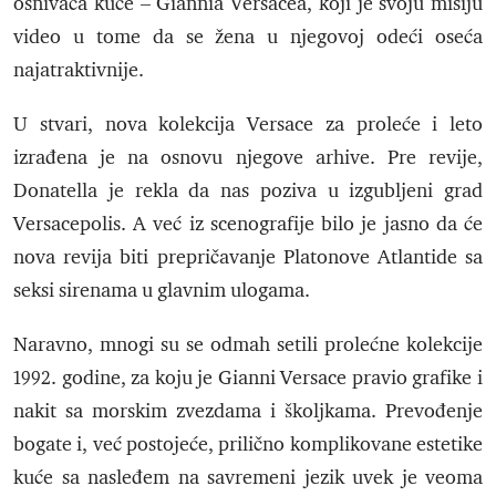
osnivača kuće – Giannia Versacea, koji je svoju misiju
video u tome da se žena u njegovoj odeći oseća
najatraktivnije.
U stvari, nova kolekcija Versace za proleće i leto
izrađena je na osnovu njegove arhive. Pre revije,
Donatella je rekla da nas poziva u izgubljeni grad
Versacepolis. A već iz scenografije bilo je jasno da će
nova revija biti prepričavanje Platonove Atlantide sa
seksi sirenama u glavnim ulogama.
Naravno, mnogi su se odmah setili prolećne kolekcije
1992. godine, za koju je Gianni Versace pravio grafike i
nakit sa morskim zvezdama i školjkama. Prevođenje
bogate i, već postojeće, prilično komplikovane estetike
kuće sa nasleđem na savremeni jezik uvek je veoma