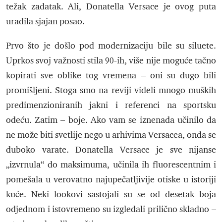
težak zadatak. Ali, Donatella Versace je ovog puta
uradila sjajan posao.
Prvo što je došlo pod modernizaciju bile su siluete.
Uprkos svoj važnosti stila 90-ih, više nije moguće tačno
kopirati sve oblike tog vremena – oni su dugo bili
promišljeni. Stoga smo na reviji videli mnogo muških
predimenzioniranih jakni i referenci na sportsku
odeću. Zatim – boje. Ako vam se iznenada učinilo da
ne može biti svetlije nego u arhivima Versacea, onda se
duboko varate. Donatella Versace je sve nijanse
„izvrnula“ do maksimuma, učinila ih fluorescentnim i
pomešala u verovatno najupečatljivije otiske u istoriji
kuće. Neki lookovi sastojali su se od desetak boja
odjednom i istovremeno su izgledali prilično skladno –