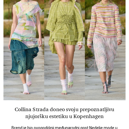
Collina Strada doneo svoju prepoznatljivu
njujoršku estetiku u Kopenhagen
Brend je bio ovogodišnji međunarodni gost Nedelje mode u