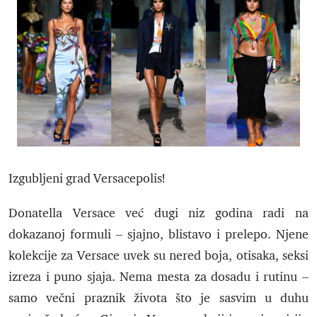
Izgubljeni grad Versacepolis!
Donatella Versace već dugi niz godina radi na
dokazanoj formuli – sjajno, blistavo i prelepo. Njene
kolekcije za Versace uvek su nered boja, otisaka, seksi
izreza i puno sjaja. Nema mesta za dosadu i rutinu –
samo večni praznik života što je sasvim u duhu