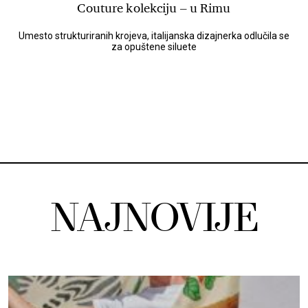
Couture kolekciju – u Rimu
Umesto strukturiranih krojeva, italijanska dizajnerka odlučila se
za opuštene siluete
NAJNOVIJE