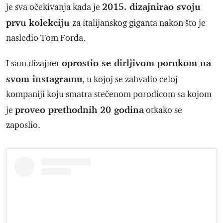
2015. dizajnirao svoju
je sva očekivanja kada je
prvu kolekciju
za italijanskog giganta nakon što je
nasledio Tom Forda.
oprostio se dirljivom porukom na
I sam dizajner
svom instagramu
, u kojoj se zahvalio celoj
kompaniji koju smatra stečenom porodicom sa kojom
proveo prethodnih 20 godina
je
otkako se
zaposlio.