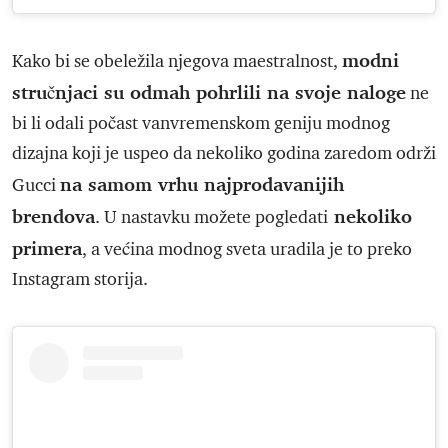
modni
Kako bi se obeležila njegova maestralnost,
stručnjaci su odmah pohrlili na svoje naloge
ne
bi li odali počast vanvremenskom geniju modnog
dizajna koji je uspeo da nekoliko godina zaredom održi
na samom vrhu najprodavanijih
Gucci
brendova
nekoliko
. U nastavku možete pogledati
primera
, a većina modnog sveta uradila je to preko
Instagram storija.