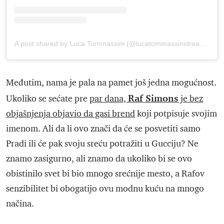
A post shared by Luca Tommassini (@lucatommassinidreamer)
Međutim, nama je pala na pamet još jedna mogućnost.
Raf Simons
Ukoliko se sećate pre
par dana,
je bez
objašnjenja objavio da gasi brend
koji potpisuje svojim
imenom. Ali da li ovo znači da će se posvetiti samo
Pradi ili će pak svoju sreću potražiti u Gucciju? Ne
znamo zasigurno, ali znamo da ukoliko bi se ovo
obistinilo svet bi bio mnogo srećnije mesto, a Rafov
senzibilitet bi obogatijo ovu modnu kuću na mnogo
načina.