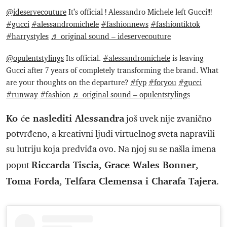
@ideservecouture
It’s official ! Alessandro Michele left Gucci!!!
#gucci
#alessandromichele
#fashionnews
#fashiontiktok
#harrystyles
♬ original sound – ideservecouture
@opulentstylings
Its official.
#alessandromichele
is leaving
Gucci after 7 years of completely transforming the brand. What
are your thoughts on the departure?
#fyp
#foryou
#gucci
#runway
#fashion
♬ original sound – opulentstylings
Ko će naslediti Alessandra
još uvek nije zvanično
potvrđeno, a kreativni ljudi virtuelnog sveta napravili
su lutriju koja predviđa ovo. Na njoj su se našla imena
Riccarda Tiscia, Grace Wales Bonner,
poput
Toma Forda, Telfara Clemensa i Charafa Tajera
.