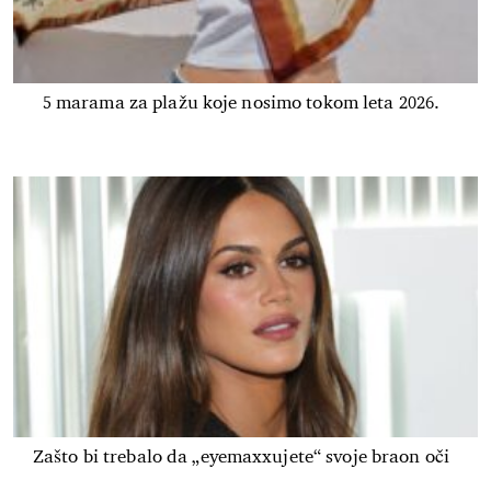
5 marama za plažu koje nosimo tokom leta 2026.
Zašto bi trebalo da „eyemaxxujete“ svoje braon oči