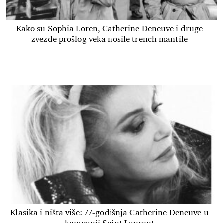
Kako su Sophia Loren, Catherine Deneuve i druge
zvezde prošlog veka nosile trench mantile
Klasika i ništa više: 77-godišnja Catherine Deneuve u
kampanji Saint Laurent