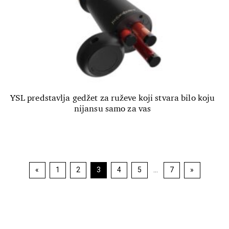
YSL predstavlja gedžet za ruževe koji stvara bilo koju
nijansu samo za vas
Navigacija
«
1
2
3
4
5
…
7
»
Strana
Strana
Strana
Strana
Strana
Strana
objava