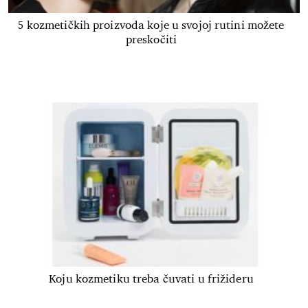
5 kozmetičkih proizvoda koje u svojoj rutini možete
preskočiti
Koju kozmetiku treba čuvati u frižideru