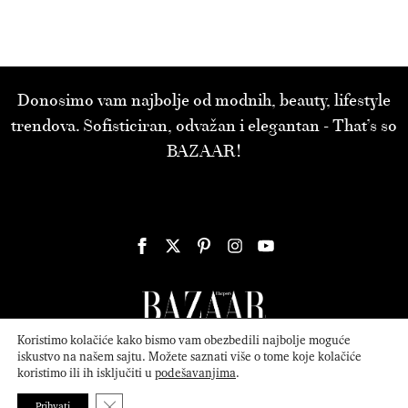
Donosimo vam najbolje od modnih, beauty, lifestyle
trendova. Sofisticiran, odvažan i elegantan - That’s so
BAZAAR!
Koristimo kolačiće kako bismo vam obezbedili najbolje moguće
iskustvo na našem sajtu. Možete saznati više o tome koje kolačiće
koristimo ili ih isključiti u
podešavanjima
.
© 2026
ATTICA MEDIA
Serbia, Inc. All Rights Reserved.
Politika
privatnosti
.
Close GDPR Cookie Banner
Prihvati