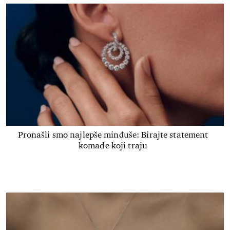
Pronašli smo najlepše minđuše: Birajte statement
komade koji traju